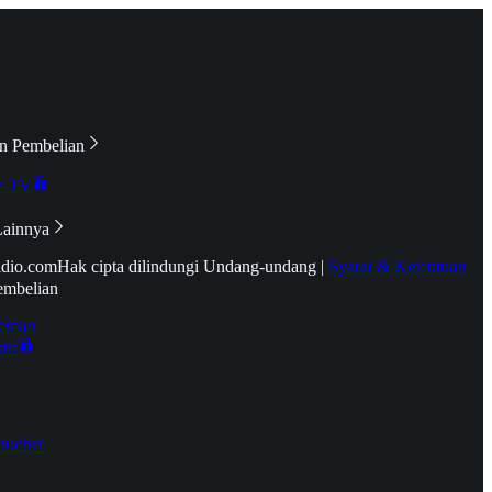
n Pembelian
e TV
Lainnya
idio.com
Hak cipta dilindungi Undang-undang
|
Syarat & Ketentuan
embelian
emier
tif
oucher