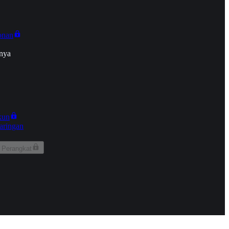
onan
nya
kun
aringan
 Perangkat