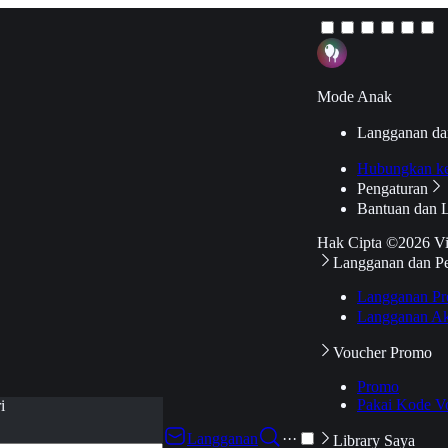
Mode Anak
Langganan da
Hubungkan k
Pengaturan
Bantuan dan 
Hak Cipta ©2026 V
Langganan dan P
Langganan Pr
Langganan Ak
Voucher Promo
Promo
Pakai Kode V
i
Langganan
···
Library Saya