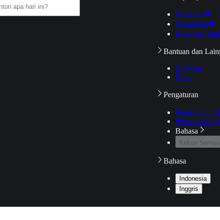
Daftarku
Mengikuti
Riwayat Tont
Bantuan dan Lain
Bantuan
Blog
Pengaturan
Pengaturan A
Pemeriksaan J
Bahasa
Keluar Semua
Bahasa
Indonesia
Inggris