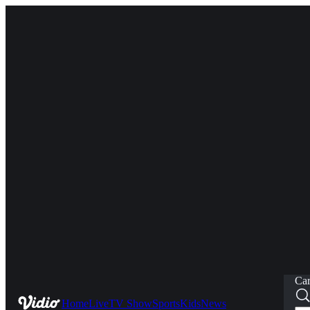
Car
Home
Live
TV Show
Sports
Kids
News