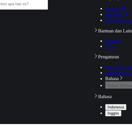
Daftarku
Mengikuti
Riwayat Tont
Bantuan dan Lain
Bantuan
Blog
Pengaturan
Pengaturan A
Pemeriksaan J
Bahasa
Keluar Semua
Bahasa
Indonesia
Inggris