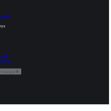
onan
nya
kun
aringan
 Perangkat