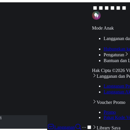
Mode Anak
Langganan da
Hubungkan k
Pengaturan
Bantuan dan 
Hak Cipta ©2026 V
Langganan dan P
Langganan Pr
Langganan Ak
Voucher Promo
Promo
Pakai Kode V
i
Langganan
···
Library Saya