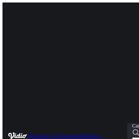
Car
Home
Live
TV Show
Sports
Kids
News