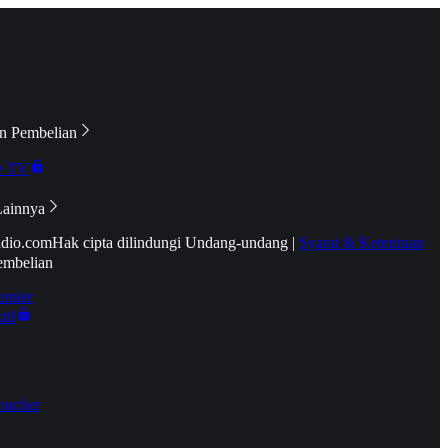
n Pembelian
e TV
Lainnya
idio.com
Hak cipta dilindungi Undang-undang
|
Syarat & Ketentuan
embelian
emier
tif
oucher