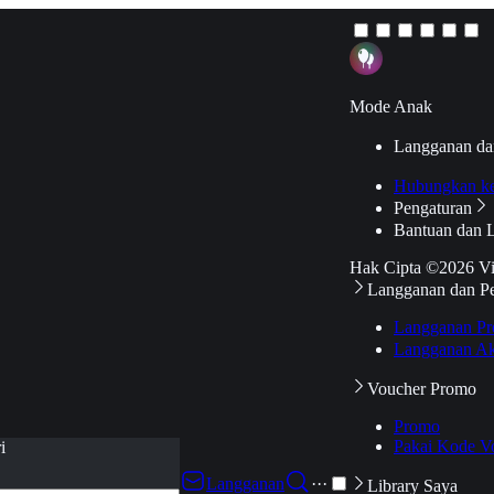
Mode Anak
Langganan da
Hubungkan k
Pengaturan
Bantuan dan 
Hak Cipta ©2026 V
Langganan dan P
Langganan Pr
Langganan Ak
Voucher Promo
Promo
Pakai Kode V
i
Langganan
···
Library Saya