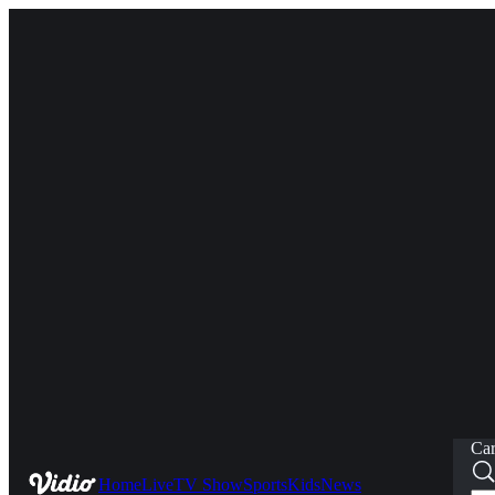
Car
Home
Live
TV Show
Sports
Kids
News