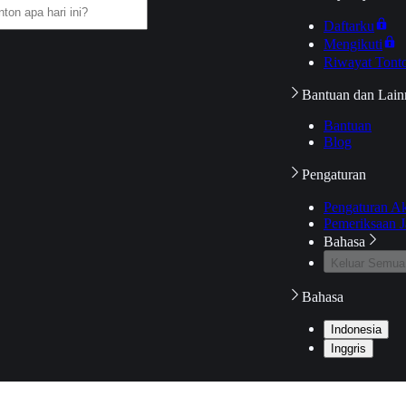
Daftarku
Mengikuti
Riwayat Tont
Bantuan dan Lain
Bantuan
Blog
Pengaturan
Pengaturan A
Pemeriksaan J
Bahasa
Keluar Semua
Bahasa
Indonesia
Inggris