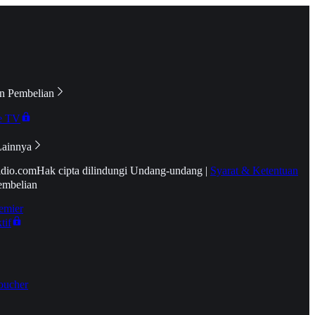
n Pembelian
e TV
Lainnya
idio.com
Hak cipta dilindungi Undang-undang
|
Syarat & Ketentuan
embelian
emier
tif
oucher