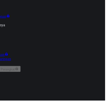
onan
nya
kun
aringan
 Perangkat