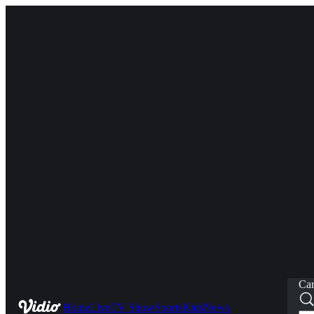
Car
Home
Live
TV Show
Sports
Kids
News