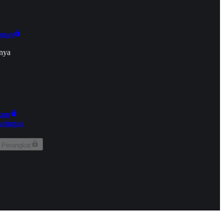
onan
nya
kun
aringan
 Perangkat