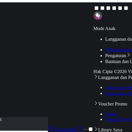
Mode Anak
Langganan da
Hubungkan k
Pengaturan
Bantuan dan 
Hak Cipta ©2026 V
Langganan dan P
Langganan Pr
Langganan Ak
Voucher Promo
Promo
Pakai Kode V
i
Langganan
···
Library Saya