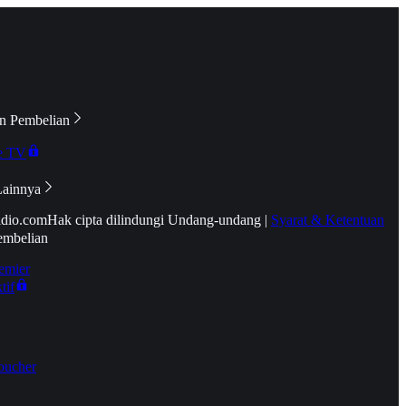
n Pembelian
e TV
Lainnya
idio.com
Hak cipta dilindungi Undang-undang
|
Syarat & Ketentuan
embelian
emier
tif
oucher