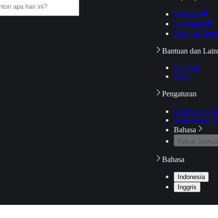
Daftarku
Mengikuti
Riwayat Tont
Bantuan dan Lain
Bantuan
Blog
Pengaturan
Pengaturan A
Pemeriksaan J
Bahasa
Keluar Semua
Bahasa
Indonesia
Inggris