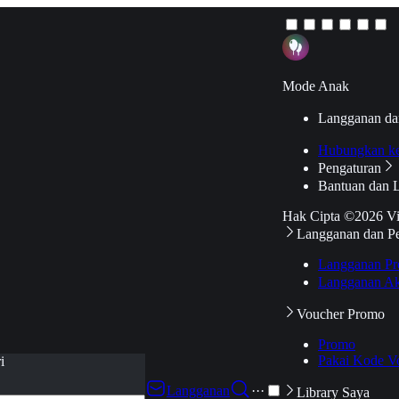
Mode Anak
Langganan da
Hubungkan k
Pengaturan
Bantuan dan 
Hak Cipta ©2026 V
Langganan dan P
Langganan Pr
Langganan Ak
Voucher Promo
Promo
Pakai Kode V
i
Langganan
···
Library Saya