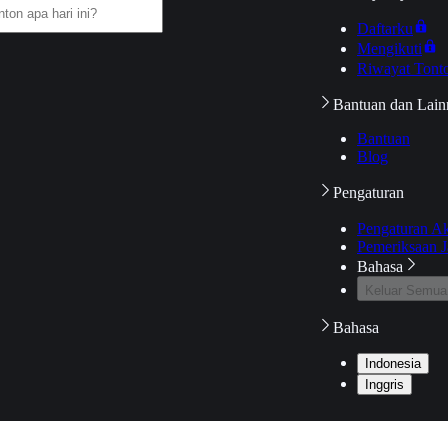
Daftarku
Mengikuti
Riwayat Tont
Bantuan dan Lain
Bantuan
Blog
Pengaturan
Pengaturan A
Pemeriksaan J
Bahasa
Keluar Semua
Bahasa
Indonesia
Inggris