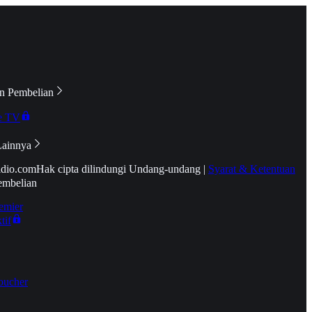
n Pembelian
e TV
Lainnya
idio.com
Hak cipta dilindungi Undang-undang
|
Syarat & Ketentuan
embelian
emier
tif
oucher