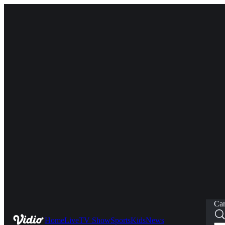
Car
Home
Live
TV Show
Sports
Kids
News