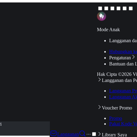
Mode Anak
Langganan da
Hubungkan k
Pengaturan
Bantuan dan 
Hak Cipta ©2026 V
Langganan dan P
Langganan Pr
Langganan Ak
Voucher Promo
Promo
Pakai Kode V
i
Langganan
···
Library Saya