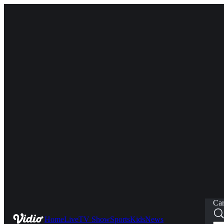
Car
Home
Live
TV Show
Sports
Kids
News