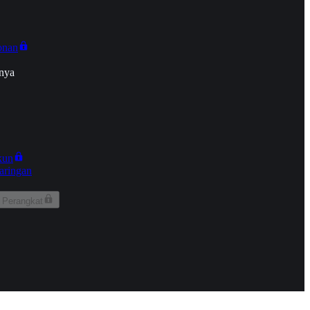
onan
nya
kun
aringan
 Perangkat