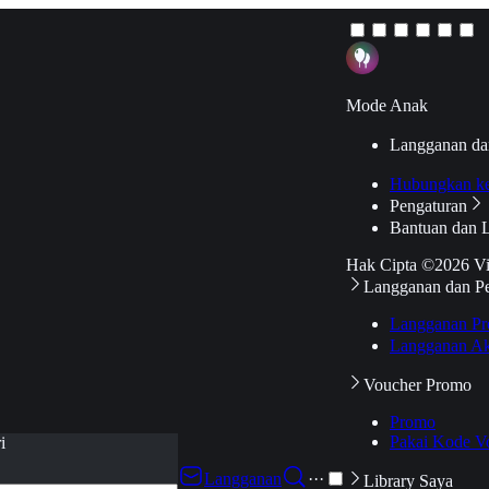
Mode Anak
Langganan da
Hubungkan k
Pengaturan
Bantuan dan 
Hak Cipta ©2026 V
Langganan dan P
Langganan Pr
Langganan Ak
Voucher Promo
Promo
Pakai Kode V
i
Langganan
···
Library Saya