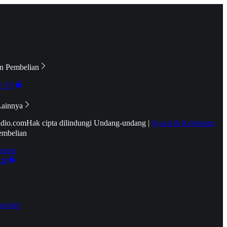
n Pembelian
e TV
Lainnya
idio.com
Hak cipta dilindungi Undang-undang
|
Syarat & Ketentuan
embelian
emier
tif
oucher