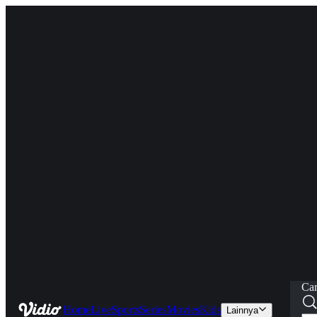
Car
Home
Live
Sports
Series
Movies
Kids
Lainnya