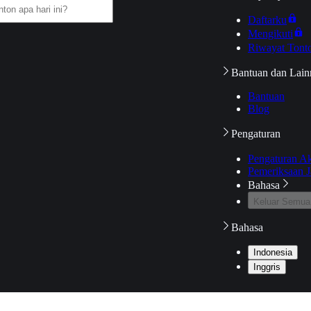
Daftarku
Mengikuti
Riwayat Tont
Bantuan dan Lain
Bantuan
Blog
Pengaturan
Pengaturan A
Pemeriksaan J
Bahasa
Keluar Semua
Bahasa
Indonesia
Inggris