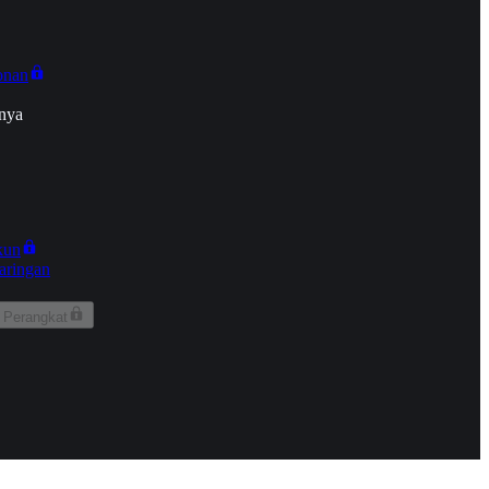
onan
nya
kun
aringan
 Perangkat