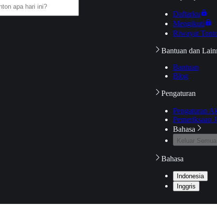
Daftarku
Mengikuti
Riwayat Tont
Bantuan dan Lain
Bantuan
Blog
Pengaturan
Pengaturan A
Pemeriksaan J
Bahasa
Keluar Semua
Bahasa
Indonesia
Inggris