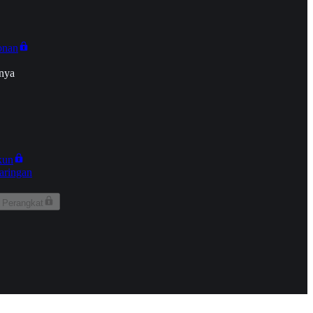
onan
nya
kun
aringan
 Perangkat