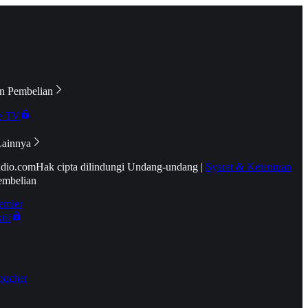
n Pembelian
e TV
Lainnya
idio.com
Hak cipta dilindungi Undang-undang
|
Syarat & Ketentuan
embelian
emier
tif
oucher