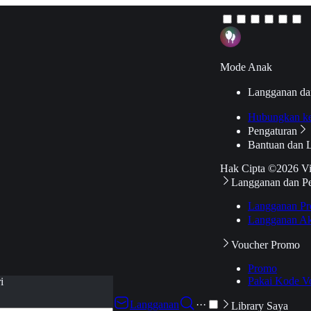
Mode Anak
Langganan da
Hubungkan k
Pengaturan
Bantuan dan 
Hak Cipta ©2026 V
Langganan dan P
Langganan Pr
Langganan Ak
Voucher Promo
Promo
Pakai Kode V
i
Langganan
···
Library Saya