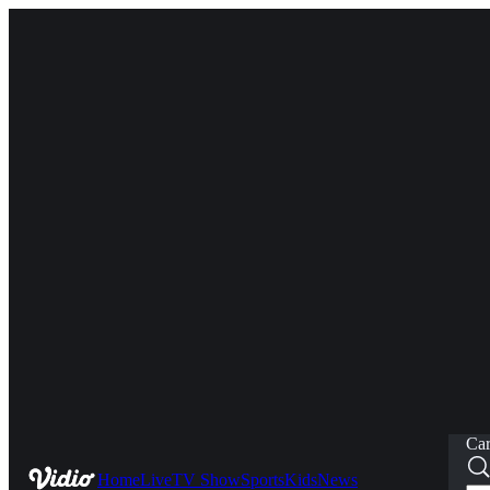
Car
Home
Live
TV Show
Sports
Kids
News