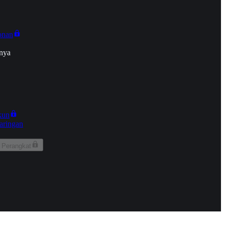
onan
nya
kun
aringan
 Perangkat