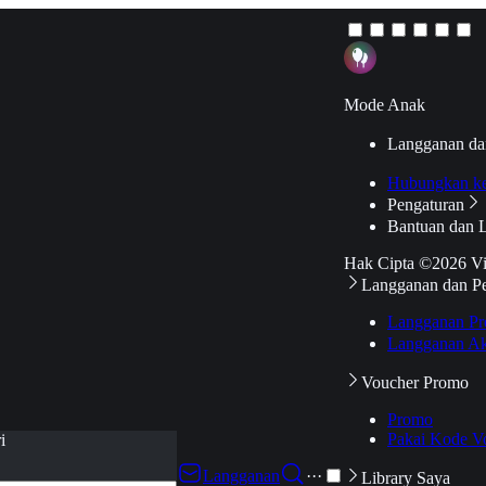
Mode Anak
Langganan da
Hubungkan k
Pengaturan
Bantuan dan 
Hak Cipta ©2026 V
Langganan dan P
Langganan Pr
Langganan Ak
Voucher Promo
Promo
Pakai Kode V
i
Langganan
···
Library Saya