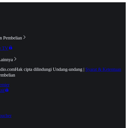
n Pembelian
e TV
Lainnya
idio.com
Hak cipta dilindungi Undang-undang
|
Syarat & Ketentuan
embelian
emier
tif
oucher