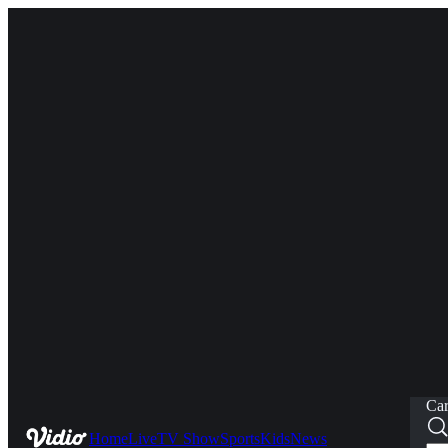
Car
Home
Live
TV Show
Sports
Kids
News