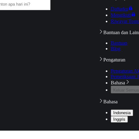
Daftarku
Mengikuti
Riwayat Tont
Bantuan dan Lain
Bantuan
Blog
Pengaturan
Pengaturan A
Pemeriksaan J
Bahasa
Keluar Semua
Bahasa
Indonesia
Inggris