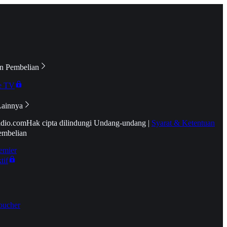
n Pembelian
e TV
Lainnya
idio.com
Hak cipta dilindungi Undang-undang
|
Syarat & Ketentuan
embelian
emier
tif
oucher