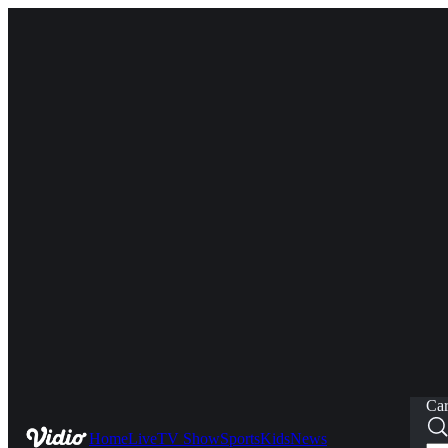
Car
Home
Live
TV Show
Sports
Kids
News