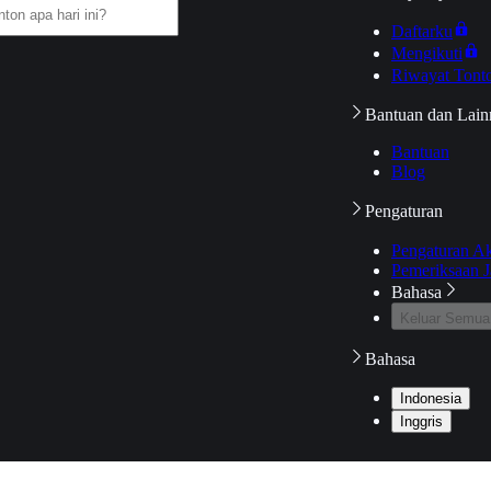
Daftarku
Mengikuti
Riwayat Tont
Bantuan dan Lain
Bantuan
Blog
Pengaturan
Pengaturan A
Pemeriksaan J
Bahasa
Keluar Semua
Bahasa
Indonesia
Inggris