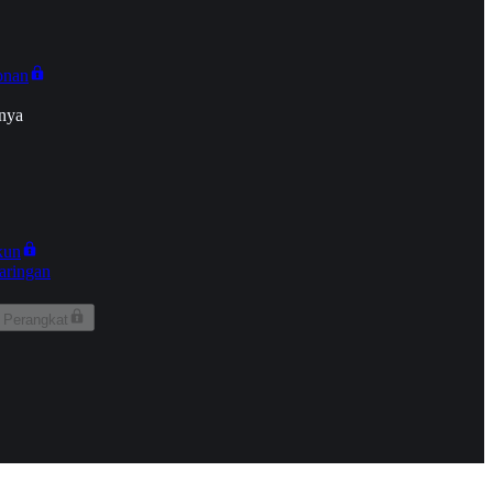
onan
nya
kun
aringan
 Perangkat