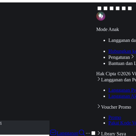
Mode Anak
Langganan da
Hubungkan k
Pengaturan
Bantuan dan 
Hak Cipta ©2026 V
Langganan dan P
Langganan Pr
Langganan Ak
Voucher Promo
Promo
Pakai Kode V
i
Langganan
···
Library Saya