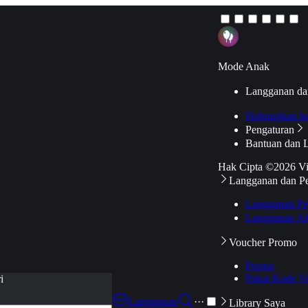
Mode Anak
Langganan da
Hubungkan k
Pengaturan
Bantuan dan 
Hak Cipta ©2026 V
Langganan dan P
Langganan Pr
Langganan Ak
Voucher Promo
Promo
Pakai Kode V
i
Langganan
···
Library Saya