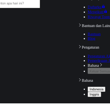
Daftarku
Mengikuti
Riwayat Tont
Bantuan dan Lain
Bantuan
Blog
Pengaturan
Pengaturan A
Pemeriksaan J
Bahasa
Keluar Semua
Bahasa
Indonesia
Inggris