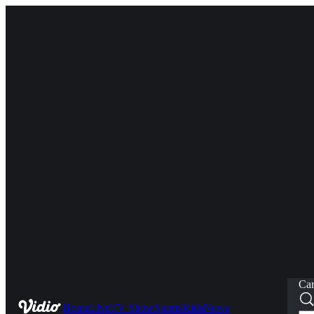
Car
Home
Live
TV Show
Sports
Kids
News