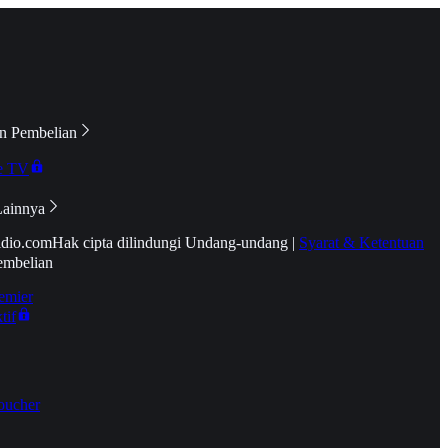
n Pembelian
e TV
Lainnya
idio.com
Hak cipta dilindungi Undang-undang
|
Syarat & Ketentuan
embelian
emier
tif
oucher