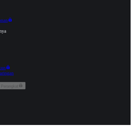
onan
nya
kun
aringan
 Perangkat