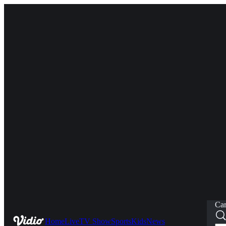
Car
Home
Live
TV Show
Sports
Kids
News