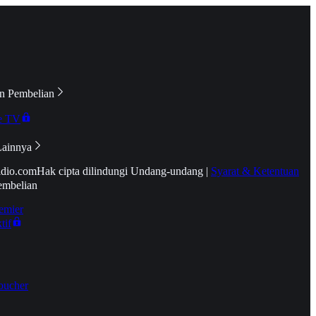
n Pembelian
e TV
Lainnya
idio.com
Hak cipta dilindungi Undang-undang
|
Syarat & Ketentuan
embelian
emier
tif
oucher