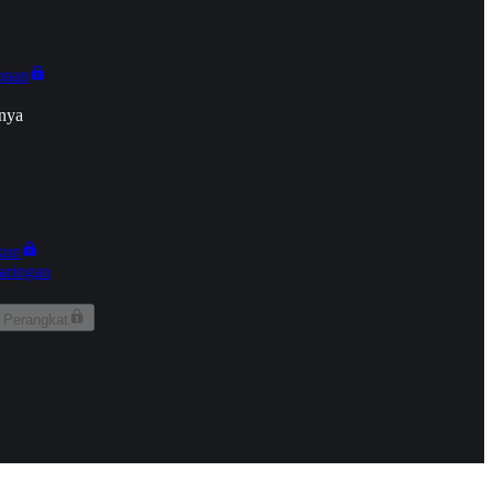
onan
nya
kun
aringan
 Perangkat