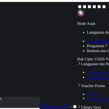
Mode Anak
Langganan da
Hubungkan k
Pengaturan
Bantuan dan 
Hak Cipta ©2026 V
Langganan dan P
Langganan Pr
Langganan Ak
Voucher Promo
Promo
Pakai Kode V
i
Langganan
···
Library Saya