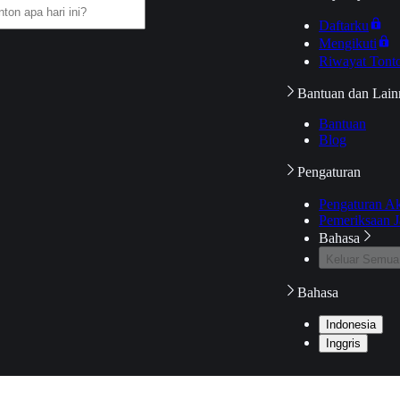
Daftarku
Mengikuti
Riwayat Tont
Bantuan dan Lain
Bantuan
Blog
Pengaturan
Pengaturan A
Pemeriksaan J
Bahasa
Keluar Semua
Bahasa
Indonesia
Inggris