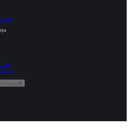
onan
nya
kun
aringan
 Perangkat