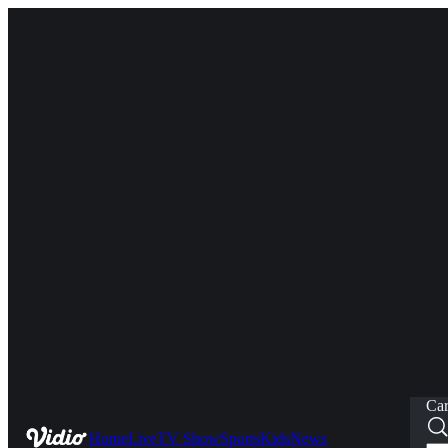
Car
Home
Live
TV Show
Sports
Kids
News