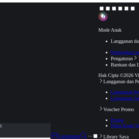
Mode Anak
Langganan da
Hubungkan k
Pengaturan
Bantuan dan 
Hak Cipta ©2026 V
Langganan dan P
Langganan Pr
Langganan Ak
Voucher Promo
Promo
Pakai Kode V
i
Langganan
···
Library Saya