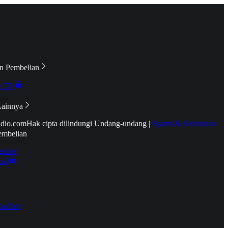
n Pembelian
e TV
Lainnya
idio.com
Hak cipta dilindungi Undang-undang
|
Syarat & Ketentuan
embelian
emier
tif
oucher