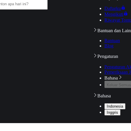
Daftarku
Mengikuti
Riwayat Tont
Bantuan dan Lain
Bantuan
Blog
Pengaturan
Pengaturan A
Pemeriksaan J
Bahasa
Keluar Semua
Bahasa
Indonesia
Inggris