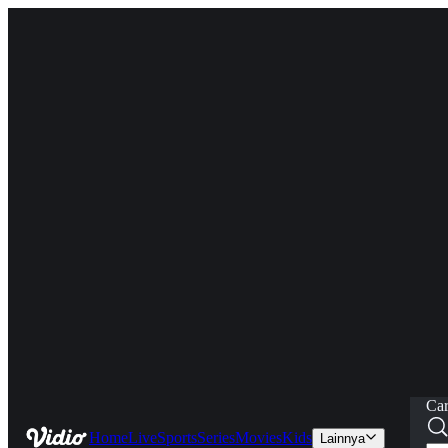
Car
Home
Live
Sports
Series
Movies
Kids
Lainnya