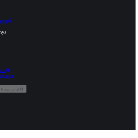
onan
nya
kun
aringan
 Perangkat