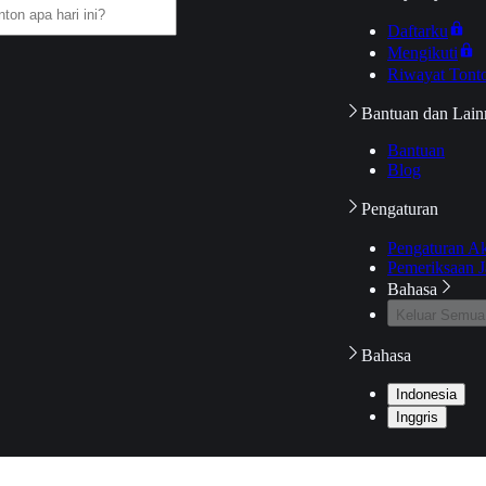
Daftarku
Mengikuti
Riwayat Tont
Bantuan dan Lain
Bantuan
Blog
Pengaturan
Pengaturan A
Pemeriksaan J
Bahasa
Keluar Semua
Bahasa
Indonesia
Inggris