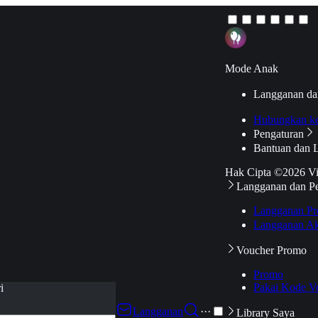
Mode Anak
Langganan da
Hubungkan k
Pengaturan
Bantuan dan 
Hak Cipta ©2026 V
Langganan dan P
Langganan Pr
Langganan Ak
Voucher Promo
Promo
Pakai Kode V
i
Langganan
···
Library Saya