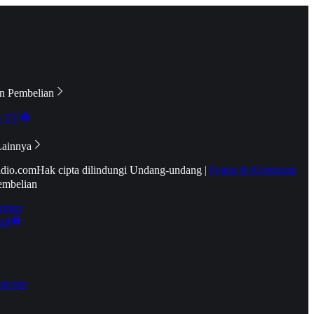
n Pembelian
e TV
Lainnya
idio.com
Hak cipta dilindungi Undang-undang
|
Syarat & Ketentuan
embelian
emier
tif
oucher