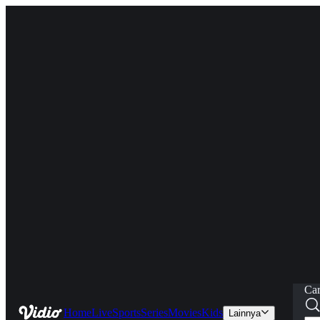
Car
Home
Live
Sports
Series
Movies
Kids
Lainnya