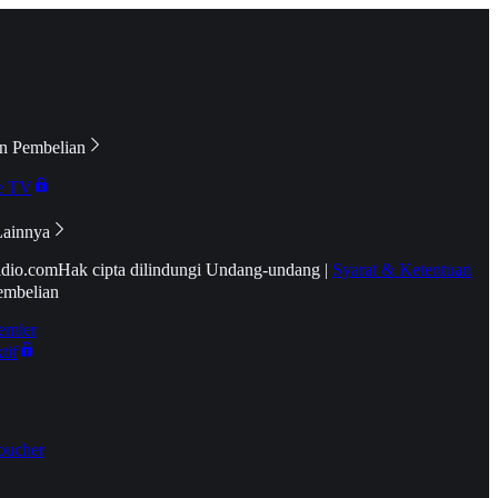
n Pembelian
e TV
Lainnya
idio.com
Hak cipta dilindungi Undang-undang
|
Syarat & Ketentuan
embelian
emier
tif
oucher