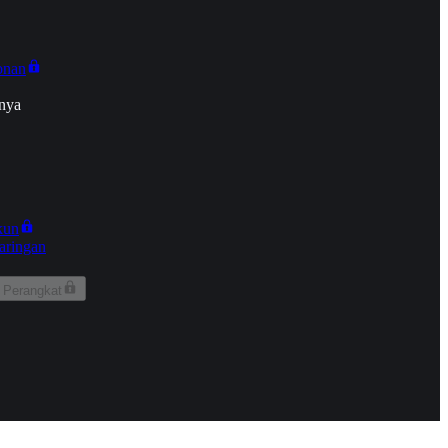
onan
nya
kun
aringan
 Perangkat