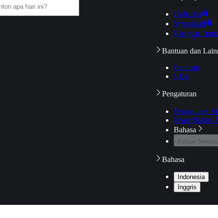
Daftarku
Mengikuti
Riwayat Tont
Bantuan dan Lain
Bantuan
Blog
Pengaturan
Pengaturan A
Pemeriksaan J
Bahasa
Keluar Semua
Bahasa
Indonesia
Inggris