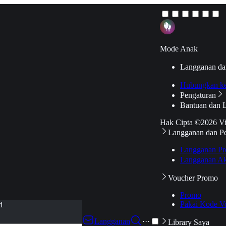
Mode Anak
Langganan da
Hubungkan k
Pengaturan
Bantuan dan 
Hak Cipta ©2026 V
Langganan dan P
Langganan Pr
Langganan Ak
Voucher Promo
Promo
Pakai Kode V
i
Langganan
···
Library Saya