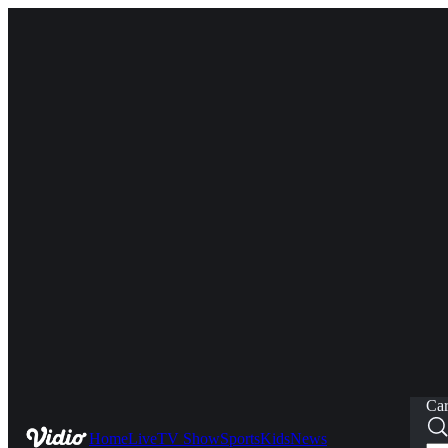
Car
Home
Live
TV Show
Sports
Kids
News