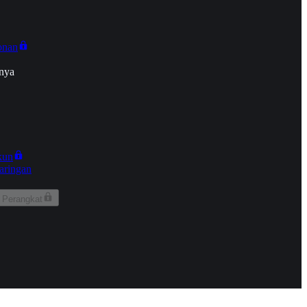
onan
nya
kun
aringan
 Perangkat