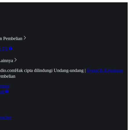
n Pembelian
e TV
Lainnya
idio.com
Hak cipta dilindungi Undang-undang
|
Syarat & Ketentuan
embelian
emier
tif
oucher