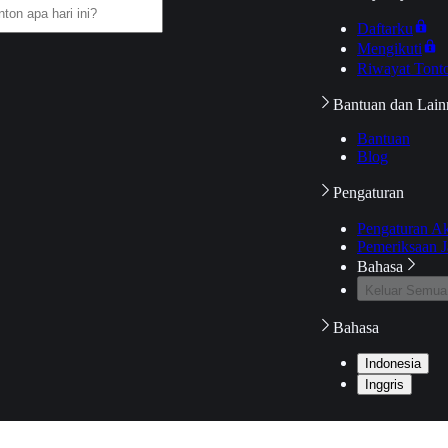
Daftarku
Mengikuti
Riwayat Tont
Bantuan dan Lain
Bantuan
Blog
Pengaturan
Pengaturan A
Pemeriksaan J
Bahasa
Keluar Semua
Bahasa
Indonesia
Inggris