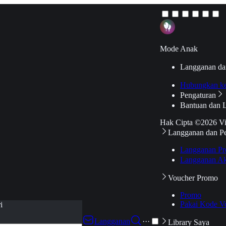
Mode Anak
Langganan da
Hubungkan k
Pengaturan
Bantuan dan 
Hak Cipta ©2026 V
Langganan dan P
Langganan Pr
Langganan Ak
Voucher Promo
Promo
Pakai Kode V
i
Langganan
···
Library Saya