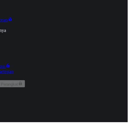
onan
nya
kun
aringan
 Perangkat