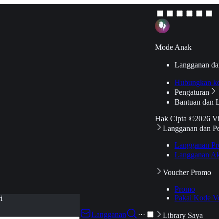
Mode Anak
Langganan da
Hubungkan k
Pengaturan
Bantuan dan 
Hak Cipta ©2026 V
Langganan dan P
Langganan Pr
Langganan Ak
Voucher Promo
Promo
Pakai Kode V
i
Langganan
···
Library Saya