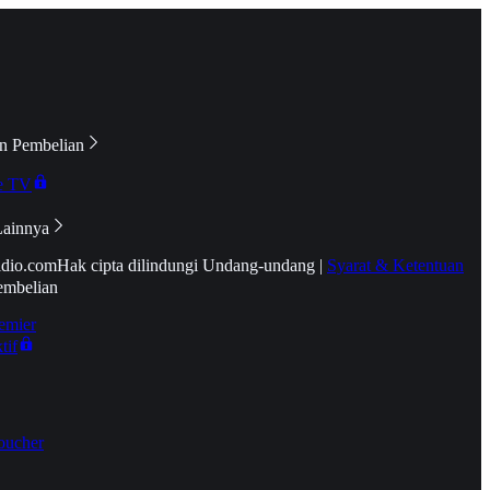
n Pembelian
e TV
Lainnya
idio.com
Hak cipta dilindungi Undang-undang
|
Syarat & Ketentuan
embelian
emier
tif
oucher