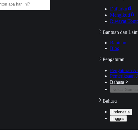
Daftarku
Mengikuti
Riwayat Tont
Bantuan dan Lain
Bantuan
Blog
Pengaturan
Pengaturan A
Pemeriksaan J
Bahasa
Keluar Semua
Bahasa
Indonesia
Inggris