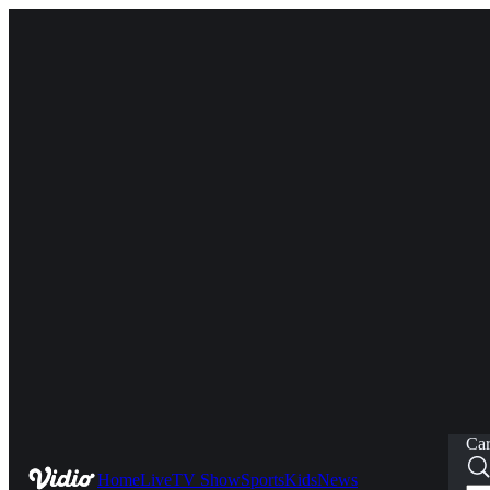
Car
Home
Live
TV Show
Sports
Kids
News