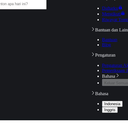
Daftarku
Mengikuti
Riwayat Tont
Bantuan dan Lain
Bantuan
Blog
Pengaturan
Pengaturan A
Pemeriksaan J
Bahasa
Keluar Semua
Bahasa
Indonesia
Inggris