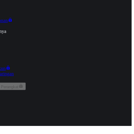
onan
nya
kun
aringan
 Perangkat