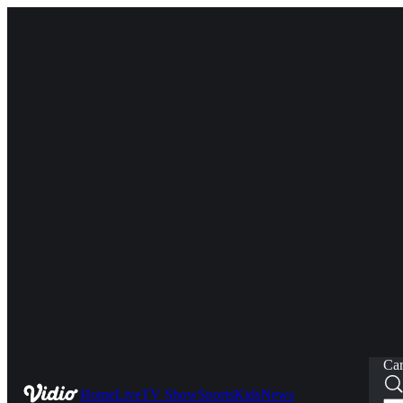
Car
Home
Live
TV Show
Sports
Kids
News