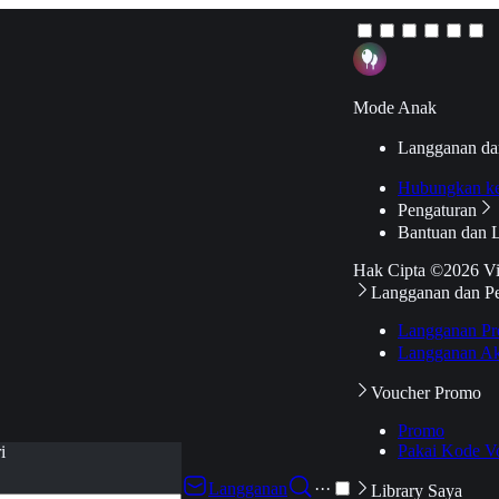
Mode Anak
Langganan da
Hubungkan k
Pengaturan
Bantuan dan 
Hak Cipta ©2026 V
Langganan dan P
Langganan Pr
Langganan Ak
Voucher Promo
Promo
Pakai Kode V
i
Langganan
···
Library Saya