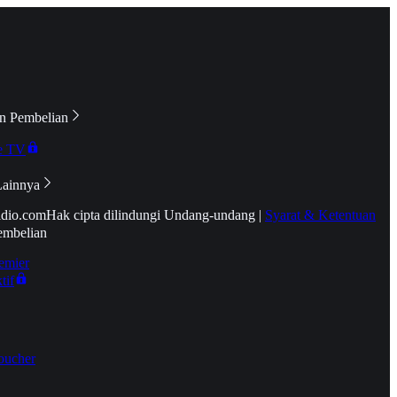
n Pembelian
e TV
Lainnya
idio.com
Hak cipta dilindungi Undang-undang
|
Syarat & Ketentuan
embelian
emier
tif
oucher