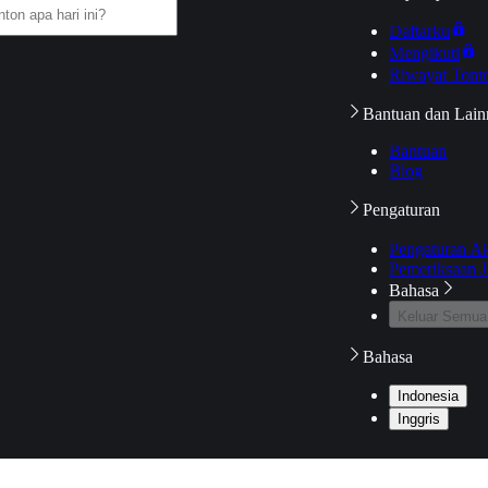
Daftarku
Mengikuti
Riwayat Tont
Bantuan dan Lain
Bantuan
Blog
Pengaturan
Pengaturan A
Pemeriksaan J
Bahasa
Keluar Semua
Bahasa
Indonesia
Inggris