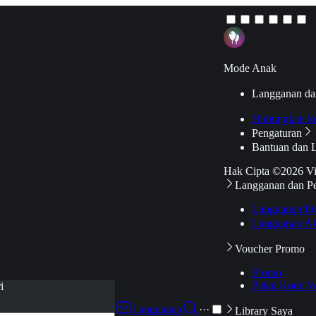
Mode Anak
Langganan da
Hubungkan k
Pengaturan
Bantuan dan 
Hak Cipta ©2026 V
Langganan dan P
Langganan Pr
Langganan Ak
Voucher Promo
Promo
Pakai Kode V
i
Langganan
···
Library Saya