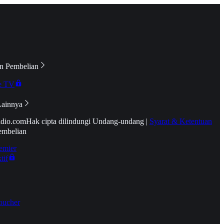
n Pembelian
e TV
Lainnya
idio.com
Hak cipta dilindungi Undang-undang
|
Syarat & Ketentuan
embelian
emier
tif
oucher