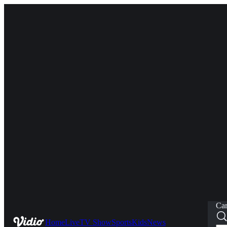
Car
Home
Live
TV Show
Sports
Kids
News