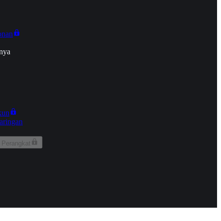
onan
nya
kun
aringan
 Perangkat