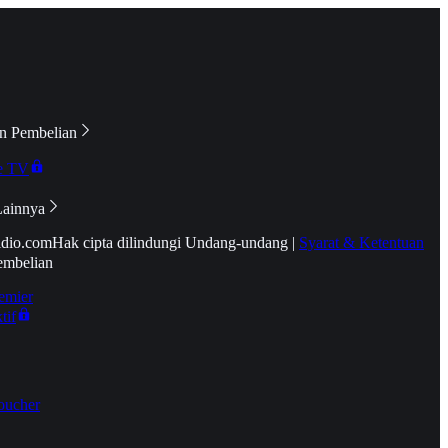
n Pembelian
e TV
Lainnya
idio.com
Hak cipta dilindungi Undang-undang
|
Syarat & Ketentuan
embelian
emier
tif
oucher