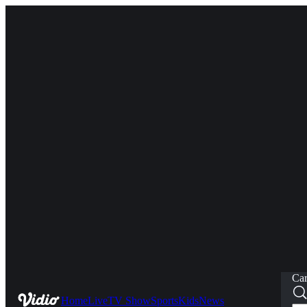
Car
Home
Live
TV Show
Sports
Kids
News