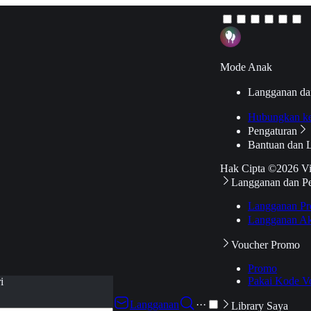
Mode Anak
Langganan da
Hubungkan k
Pengaturan
Bantuan dan 
Hak Cipta ©2026 V
Langganan dan P
Langganan Pr
Langganan Ak
Voucher Promo
Promo
Pakai Kode V
i
Langganan
···
Library Saya