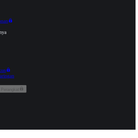
onan
nya
kun
aringan
 Perangkat