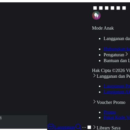
Mode Anak
Langganan da
Hubungkan k
Pengaturan
Bantuan dan 
Hak Cipta ©2026 V
Langganan dan P
Langganan Pr
Langganan Ak
Voucher Promo
Promo
Pakai Kode V
i
Langganan
···
Library Saya