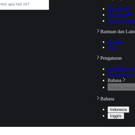
Daftarku
Mengikuti
Riwayat Tont
Bantuan dan Lain
Bantuan
Blog
Pengaturan
Pengaturan A
Pemeriksaan J
Bahasa
Keluar Semua
Bahasa
Indonesia
Inggris