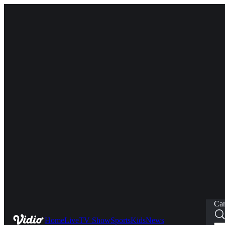
Car
Home
Live
TV Show
Sports
Kids
News