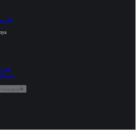
onan
nya
kun
aringan
 Perangkat