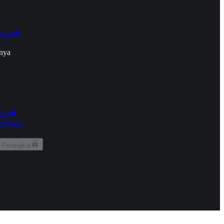
onan
nya
kun
aringan
 Perangkat