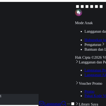
Mode Anak
Langganan da
Hubungkan k
Pengaturan
Bantuan dan 
Hak Cipta ©2026 V
Langganan dan P
Langganan Pr
Langganan Ak
Voucher Promo
Promo
Pakai Kode V
i
Langganan
···
Library Saya