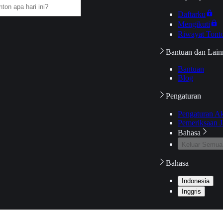
Daftarku
Mengikuti
Riwayat Tont
Bantuan dan Lain
Bantuan
Blog
Pengaturan
Pengaturan A
Pemeriksaan J
Bahasa
Keluar Semua
Bahasa
Indonesia
Inggris