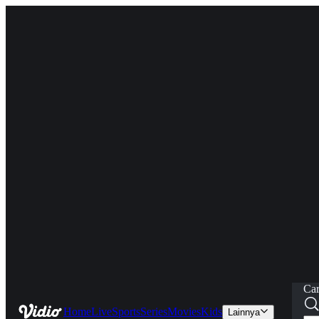
Car
Home
Live
Sports
Series
Movies
Kids
Lainnya