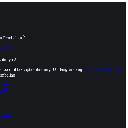
n Pembelian
e TV
Lainnya
idio.com
Hak cipta dilindungi Undang-undang
|
Syarat & Ketentuan
embelian
emier
tif
oucher