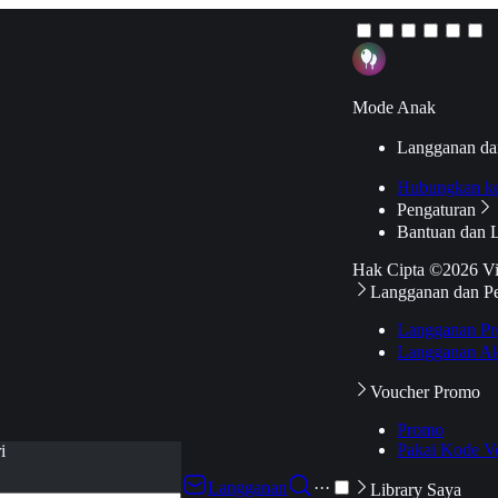
Mode Anak
Langganan da
Hubungkan k
Pengaturan
Bantuan dan 
Hak Cipta ©2026 V
Langganan dan P
Langganan Pr
Langganan Ak
Voucher Promo
Promo
Pakai Kode V
i
Langganan
···
Library Saya