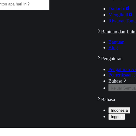
Daftarku
Mengikuti
Riwayat Tont
Bantuan dan Lain
Bantuan
Blog
Pengaturan
Pengaturan A
Pemeriksaan J
Bahasa
Keluar Semua
Bahasa
Indonesia
Inggris