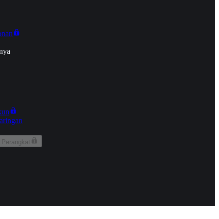
onan
nya
kun
aringan
 Perangkat