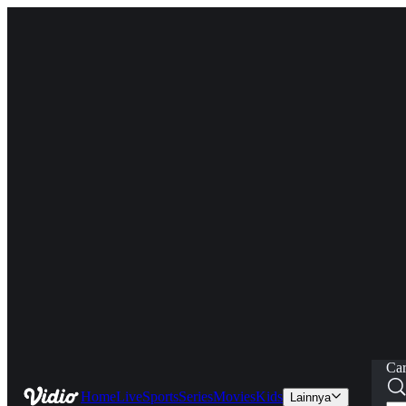
Car
Home
Live
Sports
Series
Movies
Kids
Lainnya