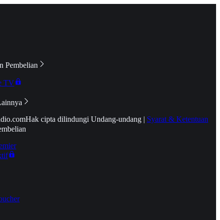
n Pembelian
e TV
Lainnya
idio.com
Hak cipta dilindungi Undang-undang
|
Syarat & Ketentuan
embelian
emier
tif
oucher