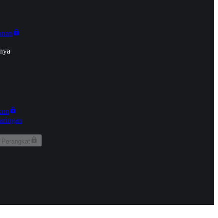
onan
nya
kun
aringan
 Perangkat