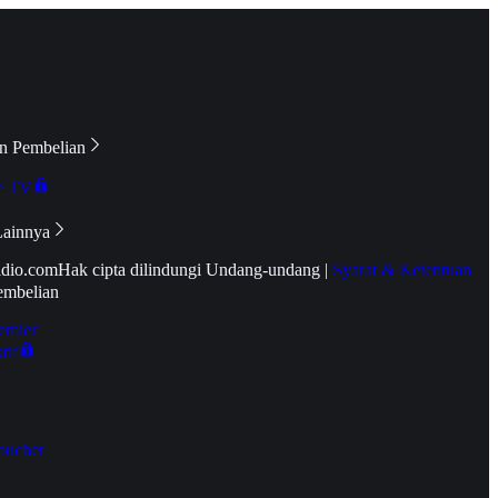
n Pembelian
e TV
Lainnya
idio.com
Hak cipta dilindungi Undang-undang
|
Syarat & Ketentuan
embelian
emier
tif
oucher