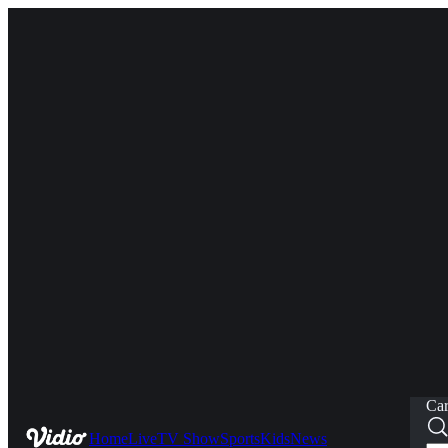
Car
Home
Live
TV Show
Sports
Kids
News