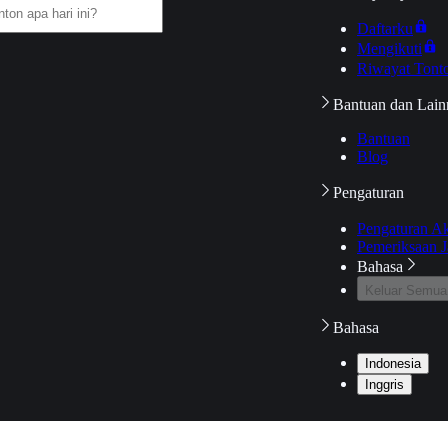
Daftarku
Mengikuti
Riwayat Tont
Bantuan dan Lain
Bantuan
Blog
Pengaturan
Pengaturan A
Pemeriksaan J
Bahasa
Keluar Semua
Bahasa
Indonesia
Inggris