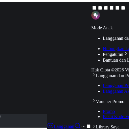
Mode Anak
Langganan da
Hubungkan k
Pengaturan
Bantuan dan 
Hak Cipta ©2026 V
Langganan dan P
Langganan Pr
Langganan Ak
Voucher Promo
Promo
Pakai Kode V
i
Langganan
···
Library Saya