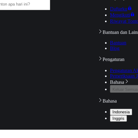
Daftarku
Mengikuti
Riwayat Tont
Bantuan dan Lain
Bantuan
Blog
Pengaturan
Pengaturan A
Pemeriksaan J
Bahasa
Keluar Semua
Bahasa
Indonesia
Inggris