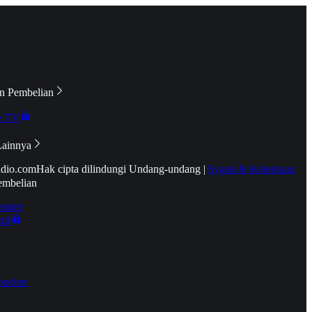
n Pembelian
e TV
Lainnya
idio.com
Hak cipta dilindungi Undang-undang
|
Syarat & Ketentuan
embelian
emier
tif
oucher