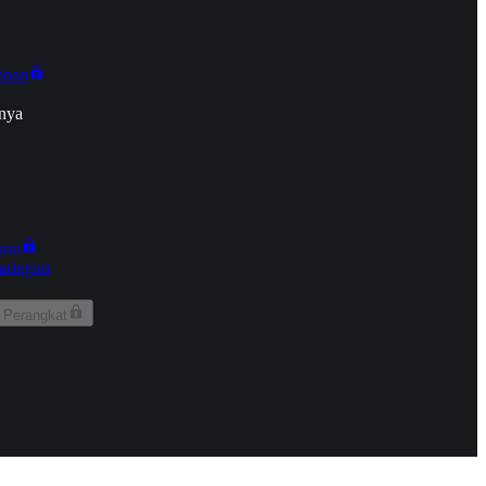
onan
nya
kun
aringan
 Perangkat