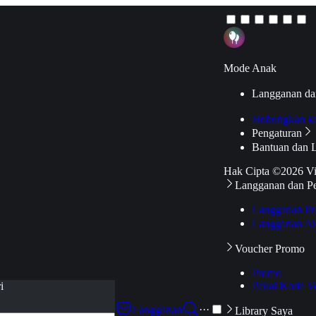
Mode Anak
Langganan da
Hubungkan k
Pengaturan
Bantuan dan 
Hak Cipta ©2026 V
Langganan dan P
Langganan Pr
Langganan Ak
Voucher Promo
Promo
Pakai Kode V
i
Langganan
···
Library Saya