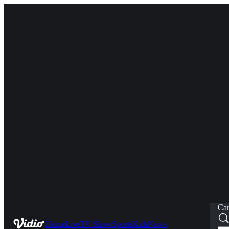
Car
Home
Live
TV Show
Sports
Kids
News