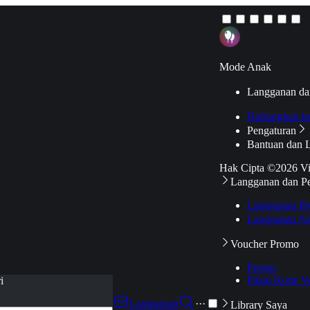
Mode Anak
Langganan da
Hubungkan k
Pengaturan
Bantuan dan 
Hak Cipta ©2026 V
Langganan dan P
Langganan Pr
Langganan Ak
Voucher Promo
Promo
Pakai Kode V
i
Langganan
···
Library Saya