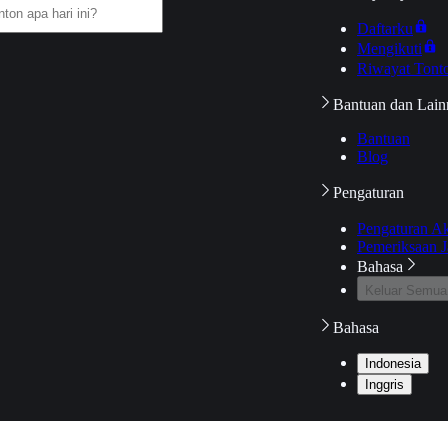
Daftarku
Mengikuti
Riwayat Tont
Bantuan dan Lain
Bantuan
Blog
Pengaturan
Pengaturan A
Pemeriksaan J
Bahasa
Keluar Semua
Bahasa
Indonesia
Inggris