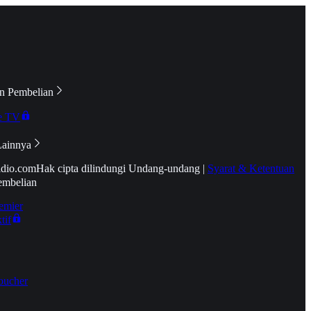
n Pembelian
e TV
Lainnya
idio.com
Hak cipta dilindungi Undang-undang
|
Syarat & Ketentuan
embelian
emier
tif
oucher