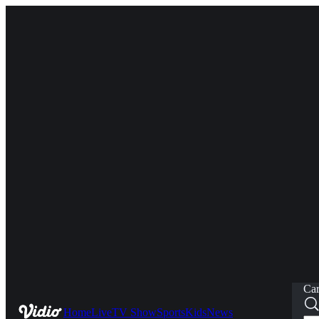
Car
Home
Live
TV Show
Sports
Kids
News