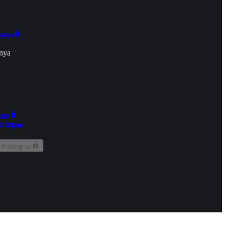
onan
nya
kun
aringan
 Perangkat