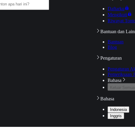
Daftarku
Mengikuti
Riwayat Tont
Bantuan dan Lain
Bantuan
Blog
Pengaturan
Pengaturan A
Pemeriksaan J
Bahasa
Keluar Semua
Bahasa
Indonesia
Inggris