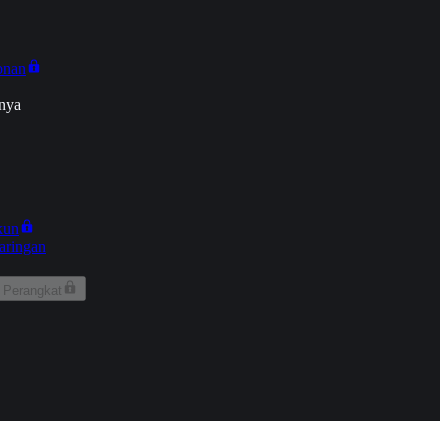
onan
nya
kun
aringan
 Perangkat