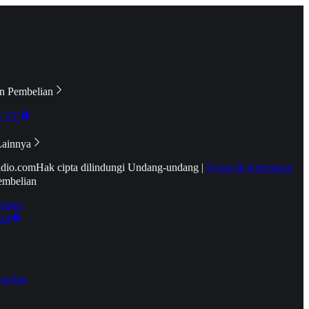
n Pembelian
e TV
Lainnya
idio.com
Hak cipta dilindungi Undang-undang
|
Syarat & Ketentuan
embelian
emier
tif
oucher