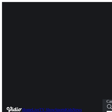
Car
Home
Live
TV Show
Sports
Kids
News