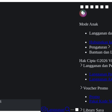
Mode Anak
Langganan da
Hubungkan k
Pengaturan
Bantuan dan 
Hak Cipta ©2026 V
Langganan dan P
Langganan Pr
Langganan Ak
Voucher Promo
Promo
Pakai Kode V
i
Langganan
···
Library Saya