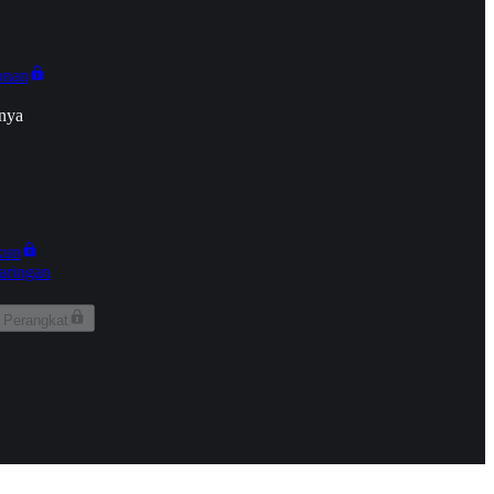
onan
nya
kun
aringan
 Perangkat