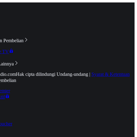
n Pembelian
e TV
Lainnya
idio.com
Hak cipta dilindungi Undang-undang
|
Syarat & Ketentuan
embelian
emier
tif
oucher