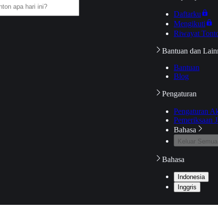
Daftarku
Mengikuti
Riwayat Tont
Bantuan dan Lain
Bantuan
Blog
Pengaturan
Pengaturan A
Pemeriksaan J
Bahasa
Keluar Semua
Bahasa
Indonesia
Inggris