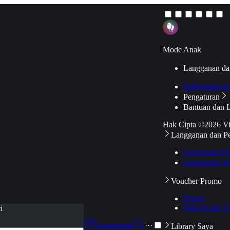
Mode Anak
Langganan da
Hubungkan k
Pengaturan
Bantuan dan 
Hak Cipta ©2026 V
Langganan dan P
Langganan Pr
Langganan Ak
Voucher Promo
Promo
Pakai Kode V
i
Langganan
···
Library Saya