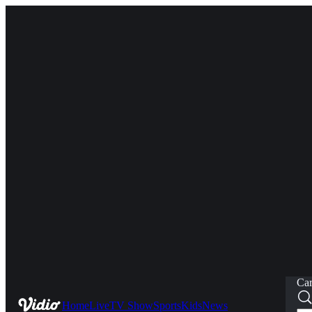
Car
Home
Live
TV Show
Sports
Kids
News