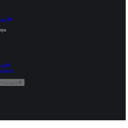
onan
nya
kun
aringan
 Perangkat