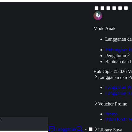
Mode Anak
Langganan da
Hubungkan k
Pengaturan
Bantuan dan 
Hak Cipta ©2026 V
Langganan dan P
Langganan Pr
Langganan Ak
Voucher Promo
Promo
Pakai Kode V
i
Langganan
···
Library Saya