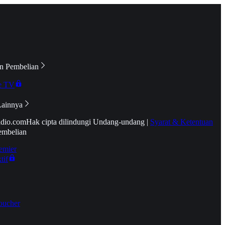
n Pembelian
e TV
Lainnya
idio.com
Hak cipta dilindungi Undang-undang
|
Syarat & Ketentuan
embelian
emier
tif
oucher