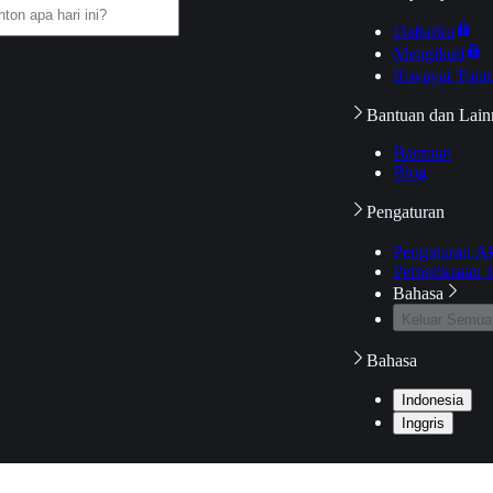
Daftarku
Mengikuti
Riwayat Tont
Bantuan dan Lain
Bantuan
Blog
Pengaturan
Pengaturan A
Pemeriksaan J
Bahasa
Keluar Semua
Bahasa
Indonesia
Inggris