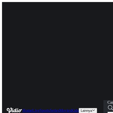
Car
Home
Live
Sports
Series
Movies
Kids
Lainnya