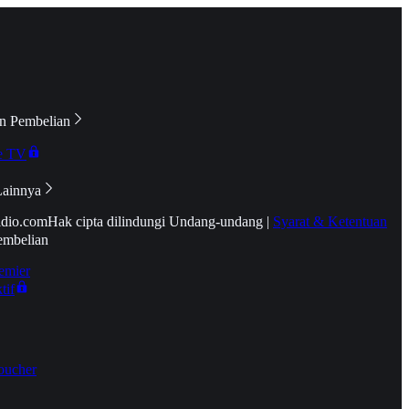
n Pembelian
e TV
Lainnya
idio.com
Hak cipta dilindungi Undang-undang
|
Syarat & Ketentuan
embelian
emier
tif
oucher