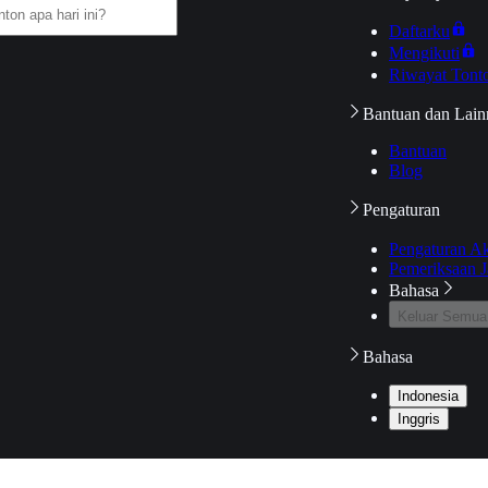
Daftarku
Mengikuti
Riwayat Tont
Bantuan dan Lain
Bantuan
Blog
Pengaturan
Pengaturan A
Pemeriksaan J
Bahasa
Keluar Semua
Bahasa
Indonesia
Inggris