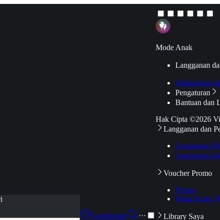
Mode Anak
Langganan da
Hubungkan k
Pengaturan
Bantuan dan 
Hak Cipta ©2026 V
Langganan dan P
Langganan Pr
Langganan Ak
Voucher Promo
Promo
Pakai Kode V
i
Langganan
···
Library Saya