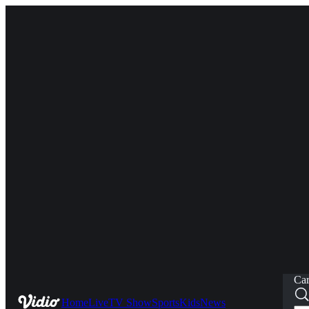
Car
Home
Live
TV Show
Sports
Kids
News