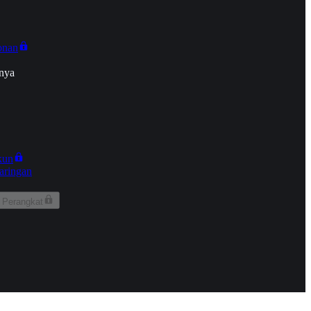
onan
nya
kun
aringan
 Perangkat