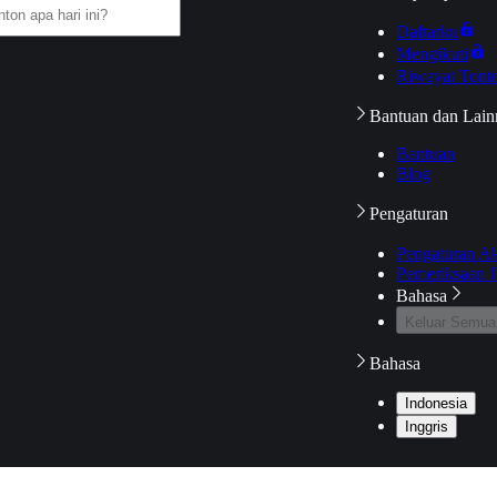
Daftarku
Mengikuti
Riwayat Tont
Bantuan dan Lain
Bantuan
Blog
Pengaturan
Pengaturan A
Pemeriksaan J
Bahasa
Keluar Semua
Bahasa
Indonesia
Inggris