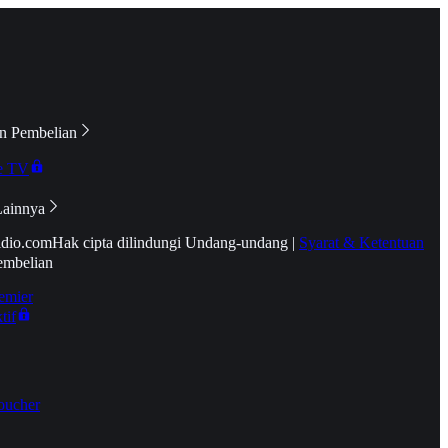
n Pembelian
e TV
Lainnya
idio.com
Hak cipta dilindungi Undang-undang
|
Syarat & Ketentuan
embelian
emier
tif
oucher