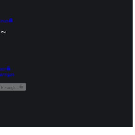
onan
nya
kun
aringan
 Perangkat