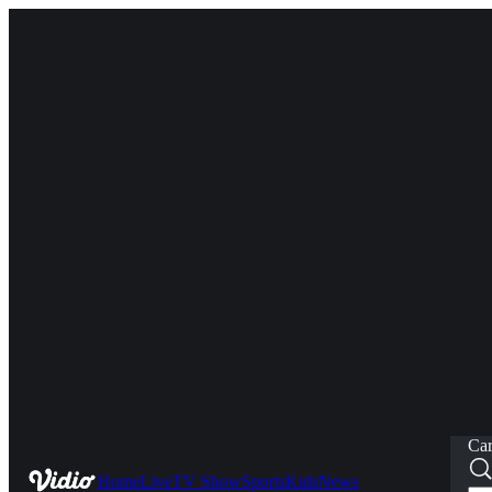
Car
Home
Live
TV Show
Sports
Kids
News