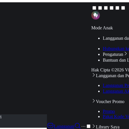
Mode Anak
Langganan da
Hubungkan k
Pengaturan
Bantuan dan 
Hak Cipta ©2026 V
Langganan dan P
Langganan Pr
Langganan Ak
Voucher Promo
Promo
Pakai Kode V
i
Langganan
···
Library Saya