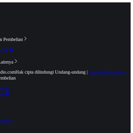
n Pembelian
e TV
Lainnya
idio.com
Hak cipta dilindungi Undang-undang
|
Syarat & Ketentuan
embelian
emier
tif
oucher