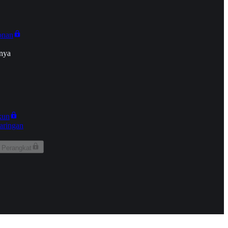
onan
nya
kun
aringan
 Perangkat