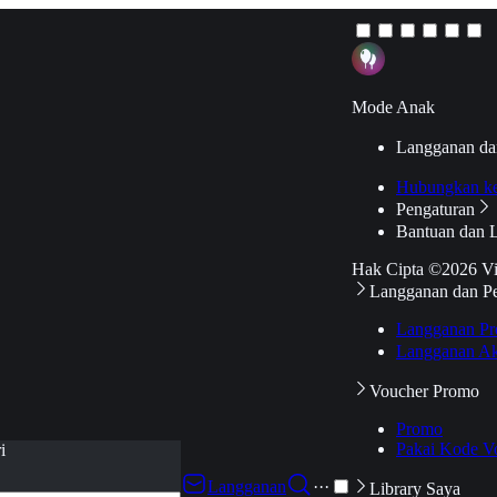
Mode Anak
Langganan da
Hubungkan k
Pengaturan
Bantuan dan 
Hak Cipta ©2026 V
Langganan dan P
Langganan Pr
Langganan Ak
Voucher Promo
Promo
Pakai Kode V
i
Langganan
···
Library Saya