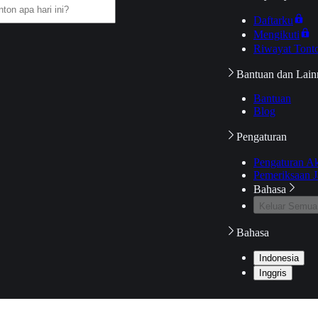
Daftarku
Mengikuti
Riwayat Tont
Bantuan dan Lain
Bantuan
Blog
Pengaturan
Pengaturan A
Pemeriksaan J
Bahasa
Keluar Semua
Bahasa
Indonesia
Inggris