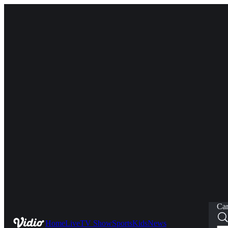
Car
Home
Live
TV Show
Sports
Kids
News