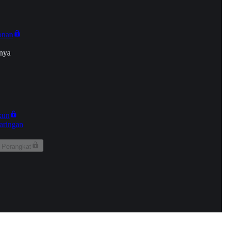
onan
nya
kun
aringan
 Perangkat