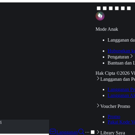
Mode Anak
Langganan da
Hubungkan k
Pengaturan
Bantuan dan 
Hak Cipta ©2026 V
Langganan dan P
Langganan Pr
Langganan Ak
Voucher Promo
Promo
Pakai Kode V
i
Langganan
···
Library Saya