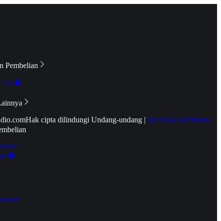
n Pembelian
e TV
Lainnya
idio.com
Hak cipta dilindungi Undang-undang
|
Syarat & Ketentuan
embelian
emier
tif
oucher