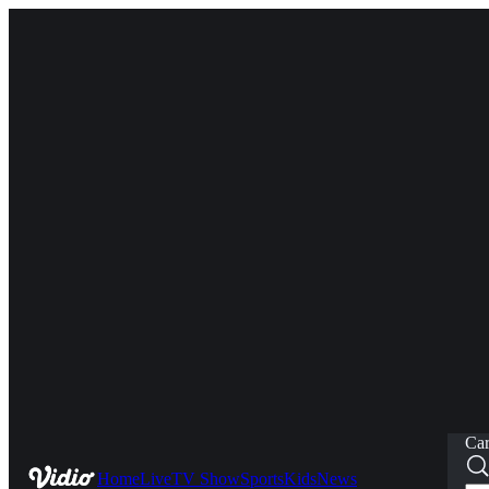
Car
Home
Live
TV Show
Sports
Kids
News