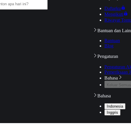
Daftarku
Mengikuti
Riwayat Tont
Bantuan dan Lain
Bantuan
Blog
Pengaturan
Pengaturan A
Pemeriksaan J
Bahasa
Keluar Semua
Bahasa
Indonesia
Inggris