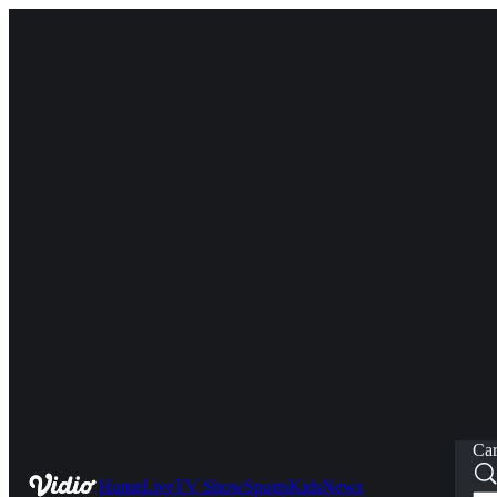
Car
Home
Live
TV Show
Sports
Kids
News