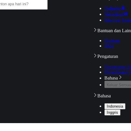
Daftarku
Mengikuti
Riwayat Tont
Bantuan dan Lain
Bantuan
Blog
Pengaturan
Pengaturan A
Pemeriksaan J
Bahasa
Keluar Semua
Bahasa
Indonesia
Inggris