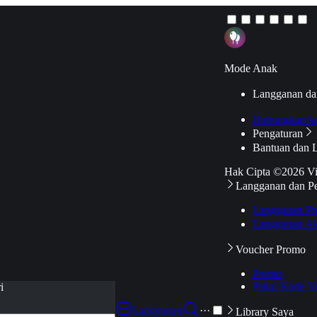
Mode Anak
Langganan da
Hubungkan k
Pengaturan
Bantuan dan 
Hak Cipta ©2026 V
Langganan dan P
Langganan Pr
Langganan Ak
Voucher Promo
Promo
Pakai Kode V
i
Langganan
···
Library Saya