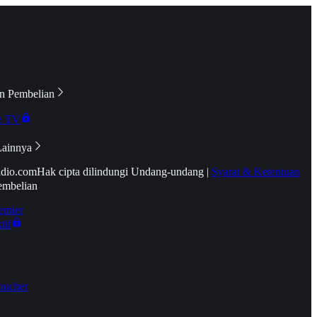
n Pembelian
e TV
Lainnya
idio.com
Hak cipta dilindungi Undang-undang
|
Syarat & Ketentuan
embelian
emier
tif
oucher