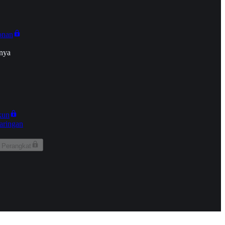
onan
nya
kun
aringan
 Perangkat