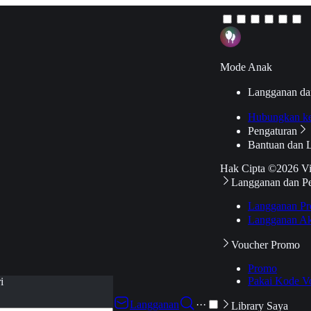
Mode Anak
Langganan da
Hubungkan k
Pengaturan
Bantuan dan 
Hak Cipta ©2026 V
Langganan dan P
Langganan Pr
Langganan Ak
Voucher Promo
Promo
Pakai Kode V
i
Langganan
···
Library Saya