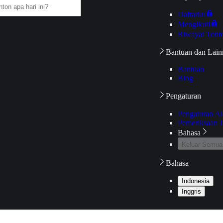
Daftarku
Mengikuti
Riwayat Tont
Bantuan dan Lain
Bantuan
Blog
Pengaturan
Pengaturan A
Pemeriksaan J
Bahasa
Keluar Semua
Bahasa
Indonesia
Inggris