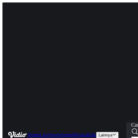
Car
Home
Live
Sports
Series
Movies
Kids
Lainnya