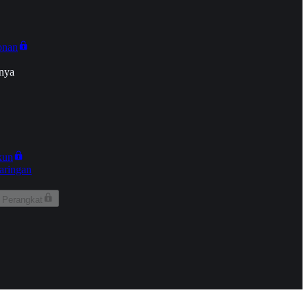
onan
nya
kun
aringan
 Perangkat