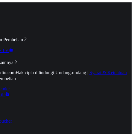
n Pembelian
e TV
Lainnya
idio.com
Hak cipta dilindungi Undang-undang
|
Syarat & Ketentuan
embelian
emier
tif
oucher