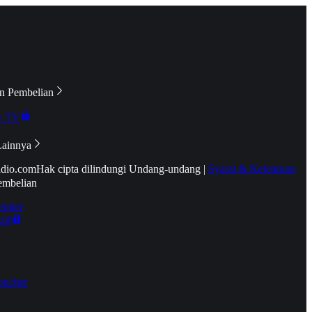
n Pembelian
e TV
Lainnya
idio.com
Hak cipta dilindungi Undang-undang
|
Syarat & Ketentuan
embelian
emier
tif
oucher