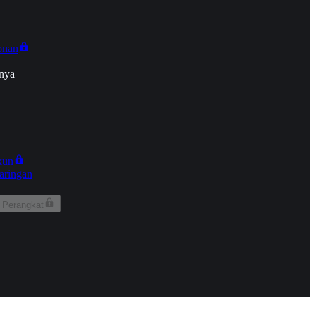
onan
nya
kun
aringan
 Perangkat