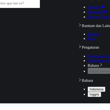
Daftarku
Mengikuti
Riwayat Tont
Bantuan dan Lain
Bantuan
Blog
Pengaturan
Pengaturan A
Pemeriksaan J
Bahasa
Keluar Semua
Bahasa
Indonesia
Inggris