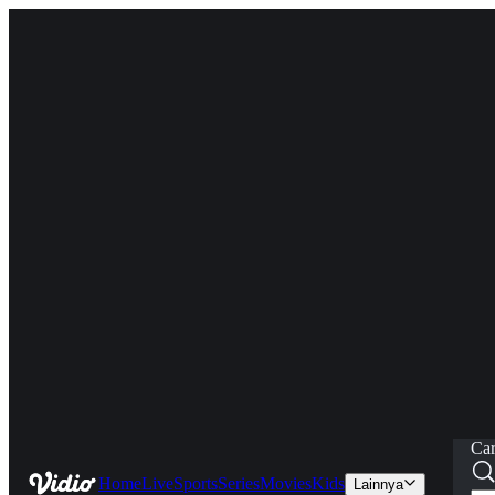
Car
Home
Live
Sports
Series
Movies
Kids
Lainnya