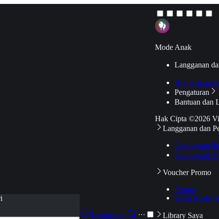
Mode Anak
Langganan da
Hubungkan k
Pengaturan
Bantuan dan 
Hak Cipta ©2026 V
Langganan dan P
Langganan Pr
Langganan Ak
Voucher Promo
Promo
Pakai Kode V
i
Langganan
···
Library Saya