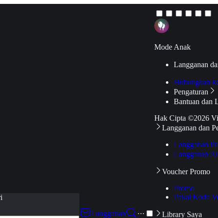
Mode Anak
Langganan da
Hubungkan k
Pengaturan
Bantuan dan 
Hak Cipta ©2026 V
Langganan dan P
Langganan Pr
Langganan Ak
Voucher Promo
Promo
Pakai Kode V
i
Langganan
···
Library Saya