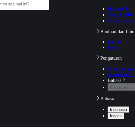
Daftarku
Mengikuti
Riwayat Tont
Bantuan dan Lain
Bantuan
Blog
Pengaturan
Pengaturan A
Pemeriksaan J
Bahasa
Keluar Semua
Bahasa
Indonesia
Inggris