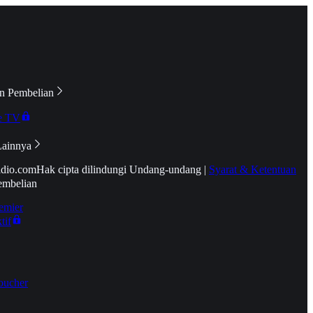
n Pembelian
e TV
Lainnya
idio.com
Hak cipta dilindungi Undang-undang
|
Syarat & Ketentuan
embelian
emier
tif
oucher