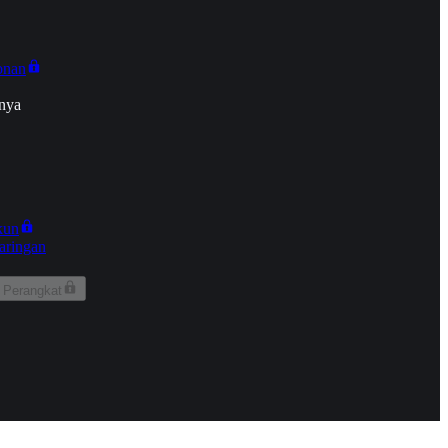
onan
nya
kun
aringan
 Perangkat