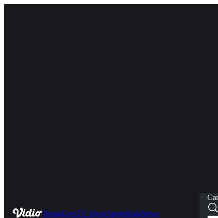
Car
Home
Live
TV Show
Sports
Kids
News