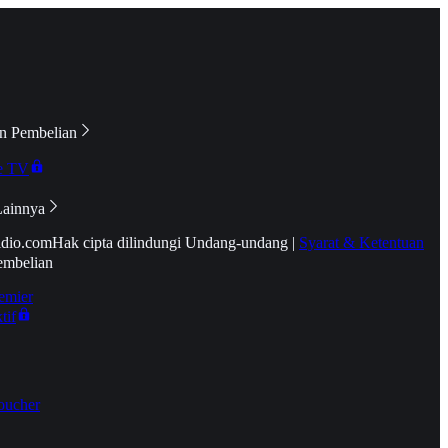
n Pembelian
e TV
Lainnya
idio.com
Hak cipta dilindungi Undang-undang
|
Syarat & Ketentuan
embelian
emier
tif
oucher