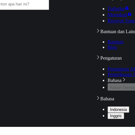
Daftarku
Mengikuti
Riwayat Tont
Bantuan dan Lain
Bantuan
Blog
Pengaturan
Pengaturan A
Pemeriksaan J
Bahasa
Keluar Semua
Bahasa
Indonesia
Inggris