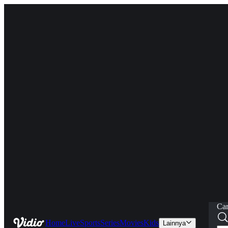
Car
Home
Live
Sports
Series
Movies
Kids
Lainnya