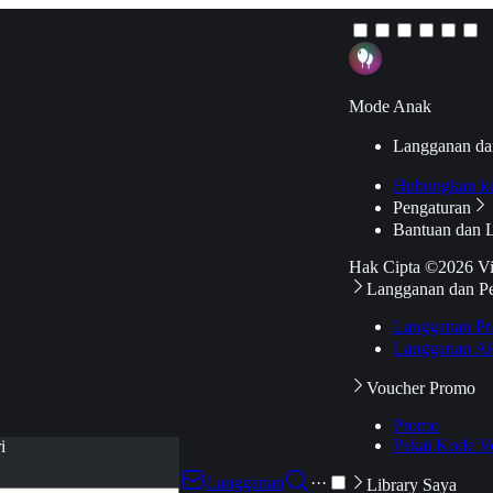
Mode Anak
Langganan da
Hubungkan k
Pengaturan
Bantuan dan 
Hak Cipta ©2026 V
Langganan dan P
Langganan Pr
Langganan Ak
Voucher Promo
Promo
Pakai Kode V
i
Langganan
···
Library Saya