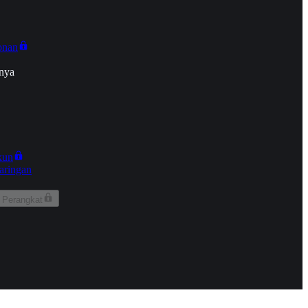
onan
nya
kun
aringan
 Perangkat