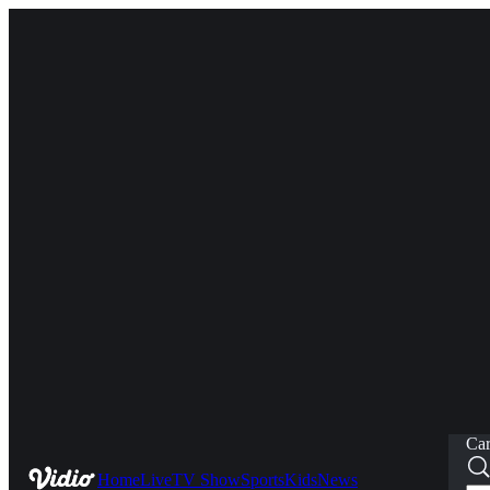
Car
Home
Live
TV Show
Sports
Kids
News