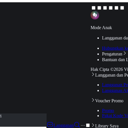
Mode Anak
Langganan da
Hubungkan k
Pengaturan
Bantuan dan 
Hak Cipta ©2026 V
Langganan dan P
Langganan Pr
Langganan Ak
Voucher Promo
Promo
Pakai Kode V
i
Langganan
···
Library Saya