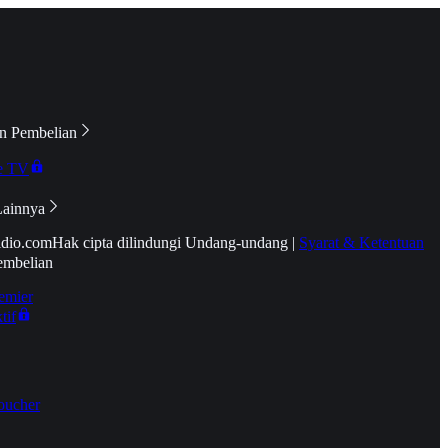
n Pembelian
e TV
Lainnya
idio.com
Hak cipta dilindungi Undang-undang
|
Syarat & Ketentuan
embelian
emier
tif
oucher