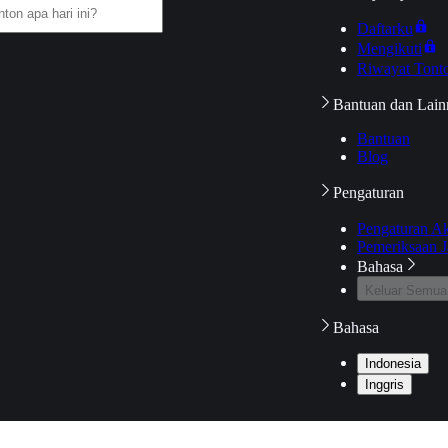
Daftarku
Mengikuti
Riwayat Tont
Bantuan dan Lain
Bantuan
Blog
Pengaturan
Pengaturan A
Pemeriksaan J
Bahasa
Keluar Semua
Bahasa
Indonesia
Inggris