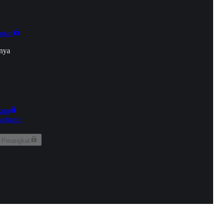
onan
nya
kun
aringan
 Perangkat