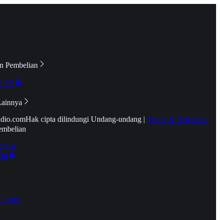
n Pembelian
e TV
Lainnya
idio.com
Hak cipta dilindungi Undang-undang
|
Syarat & Ketentuan
embelian
emier
tif
oucher