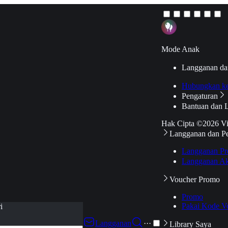
Mode Anak
Langganan da
Hubungkan k
Pengaturan
Bantuan dan 
Hak Cipta ©2026 V
Langganan dan P
Langganan Pr
Langganan Ak
Voucher Promo
Promo
Pakai Kode V
i
Langganan
···
Library Saya