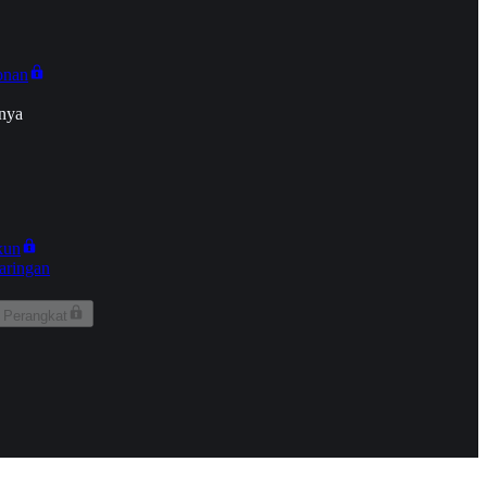
onan
nya
kun
aringan
 Perangkat