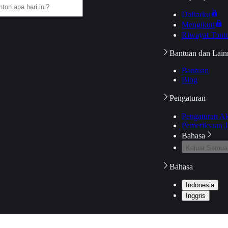
Daftarku
Mengikuti
Riwayat Tont
Bantuan dan Lain
Bantuan
Blog
Pengaturan
Pengaturan A
Pemeriksaan J
Bahasa
Keluar Semua
Bahasa
Indonesia
Inggris