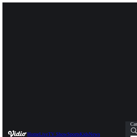
Car
Home
Live
TV Show
Sports
Kids
News