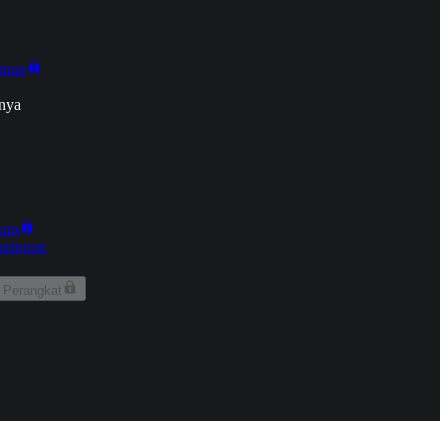
onan
nya
kun
aringan
 Perangkat