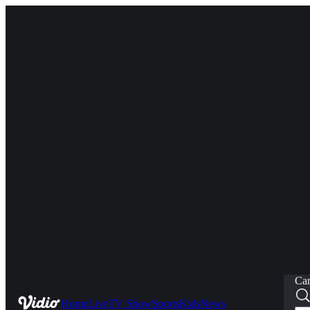
Car
Home
Live
TV Show
Sports
Kids
News