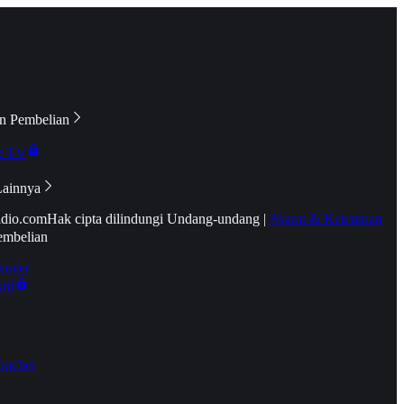
n Pembelian
e TV
Lainnya
idio.com
Hak cipta dilindungi Undang-undang
|
Syarat & Ketentuan
embelian
emier
tif
oucher