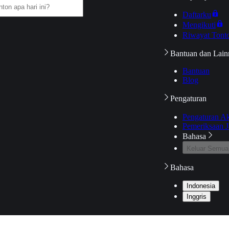
Daftarku
Mengikuti
Riwayat Tont
Bantuan dan Lain
Bantuan
Blog
Pengaturan
Pengaturan A
Pemeriksaan J
Bahasa
Keluar Semua
Bahasa
Indonesia
Inggris