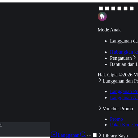
Mode Anak
Langganan da
Hubungkan k
Pengaturan
Bantuan dan 
Hak Cipta ©2026 V
Langganan dan P
Langganan Pr
Langganan Ak
Voucher Promo
Promo
Pakai Kode V
i
Langganan
···
Library Saya