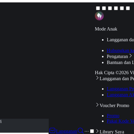
Mode Anak
Langganan da
Hubungkan k
Pengaturan
Bantuan dan 
Hak Cipta ©2026 V
Langganan dan P
Langganan Pr
Langganan Ak
Voucher Promo
Promo
Pakai Kode V
i
Langganan
···
Library Saya