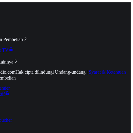
n Pembelian
e TV
Lainnya
idio.com
Hak cipta dilindungi Undang-undang
|
Syarat & Ketentuan
embelian
emier
tif
oucher