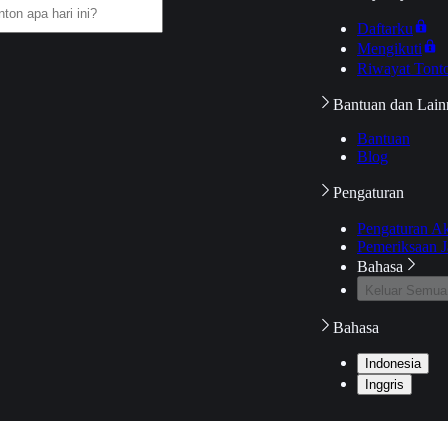
Daftarku
Mengikuti
Riwayat Tont
Bantuan dan Lain
Bantuan
Blog
Pengaturan
Pengaturan A
Pemeriksaan J
Bahasa
Keluar Semua
Bahasa
Indonesia
Inggris