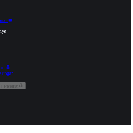
onan
nya
kun
aringan
 Perangkat