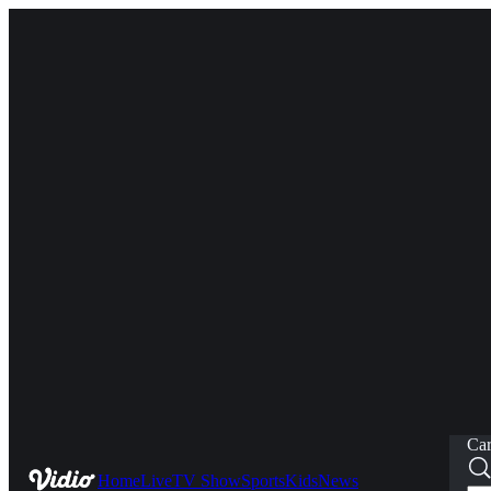
Car
Home
Live
TV Show
Sports
Kids
News