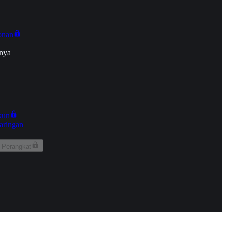
onan
nya
kun
aringan
 Perangkat