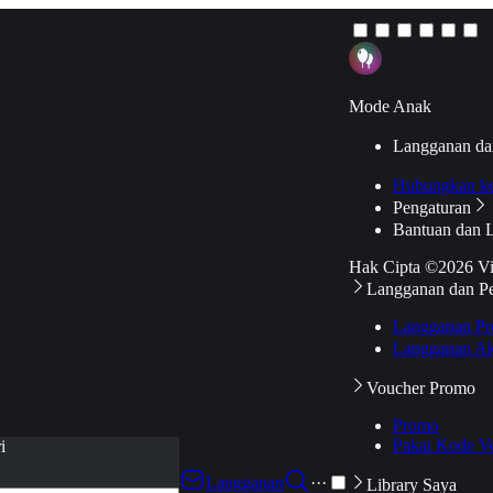
Mode Anak
Langganan da
Hubungkan k
Pengaturan
Bantuan dan 
Hak Cipta ©2026 V
Langganan dan P
Langganan Pr
Langganan Ak
Voucher Promo
Promo
Pakai Kode V
i
Langganan
···
Library Saya