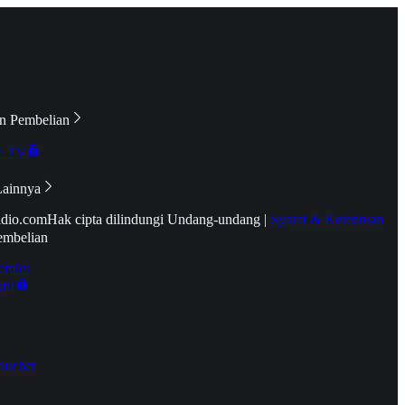
n Pembelian
e TV
Lainnya
idio.com
Hak cipta dilindungi Undang-undang
|
Syarat & Ketentuan
embelian
emier
tif
oucher