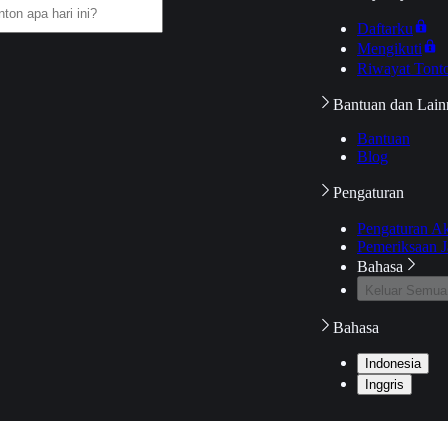
Daftarku
Mengikuti
Riwayat Tont
Bantuan dan Lain
Bantuan
Blog
Pengaturan
Pengaturan A
Pemeriksaan J
Bahasa
Keluar Semua
Bahasa
Indonesia
Inggris