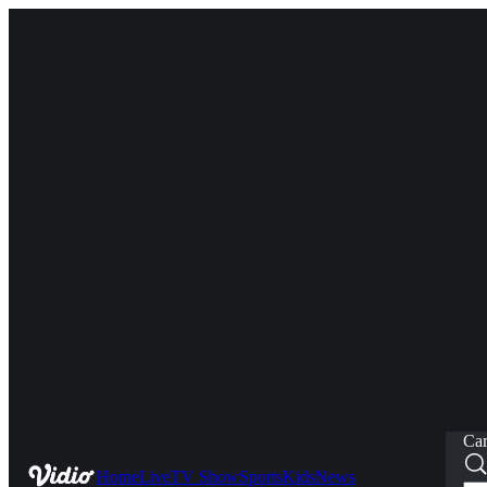
Car
Home
Live
TV Show
Sports
Kids
News