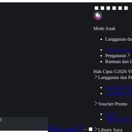
Mode Anak
Langganan da
Hubungkan k
Pengaturan
Bantuan dan 
Hak Cipta ©2026 V
Langganan dan P
Langganan Pr
Langganan Ak
Voucher Promo
Promo
Pakai Kode V
i
Langganan
···
Library Saya