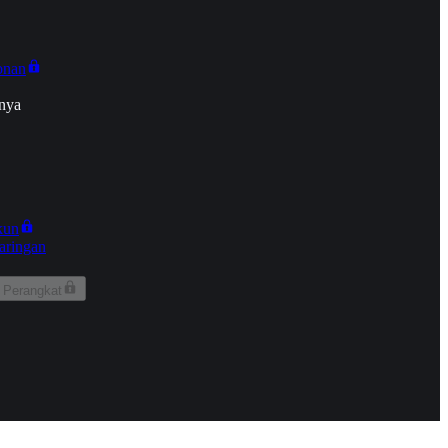
onan
nya
kun
aringan
 Perangkat