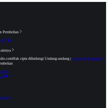
n Pembelian
e TV
Lainnya
idio.com
Hak cipta dilindungi Undang-undang
|
Syarat & Ketentuan
embelian
emier
tif
oucher