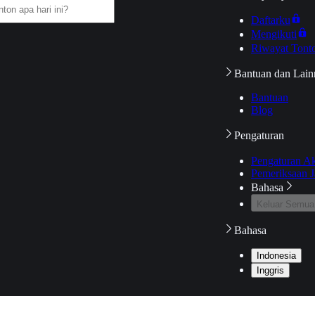
Daftarku
Mengikuti
Riwayat Tont
Bantuan dan Lain
Bantuan
Blog
Pengaturan
Pengaturan A
Pemeriksaan J
Bahasa
Keluar Semua
Bahasa
Indonesia
Inggris