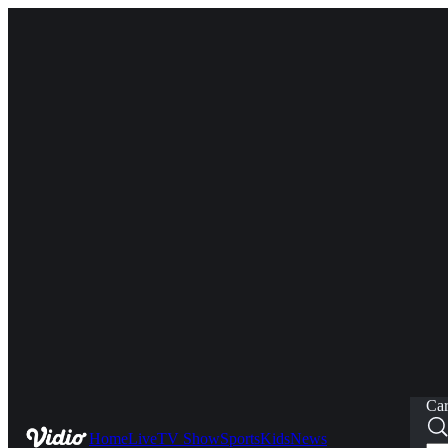
Car
Home
Live
TV Show
Sports
Kids
News