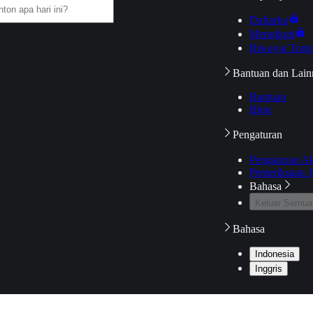
Daftarku
Mengikuti
Riwayat Tont
Bantuan dan Lain
Bantuan
Blog
Pengaturan
Pengaturan A
Pemeriksaan J
Bahasa
Keluar Semua
Bahasa
Indonesia
Inggris