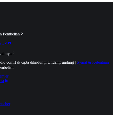
n Pembelian
e TV
Lainnya
idio.com
Hak cipta dilindungi Undang-undang
|
Syarat & Ketentuan
embelian
emier
tif
oucher