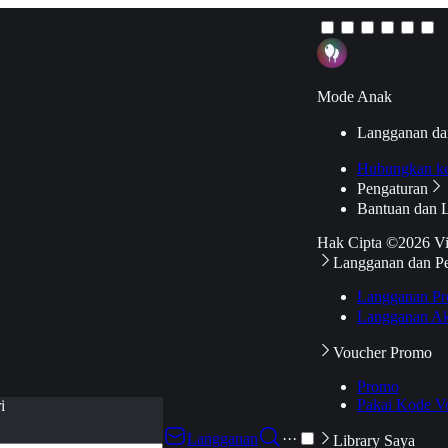
Mode Anak
Langganan da
Hubungkan k
Pengaturan
Bantuan dan 
Hak Cipta ©2026 V
Langganan dan P
Langganan Pr
Langganan Ak
Voucher Promo
Promo
Pakai Kode V
i
Langganan
···
Library Saya