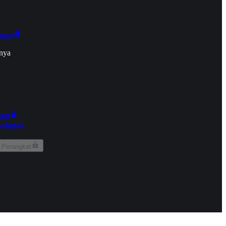
onan
nya
kun
aringan
 Perangkat