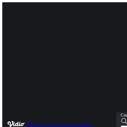
Car
Home
Live
TV Show
Sports
Kids
News