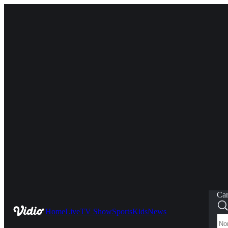
Car
Home
Live
TV Show
Sports
Kids
News