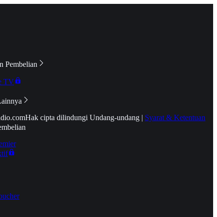
n Pembelian
e TV
Lainnya
idio.com
Hak cipta dilindungi Undang-undang
|
Syarat & Ketentuan
embelian
emier
tif
oucher