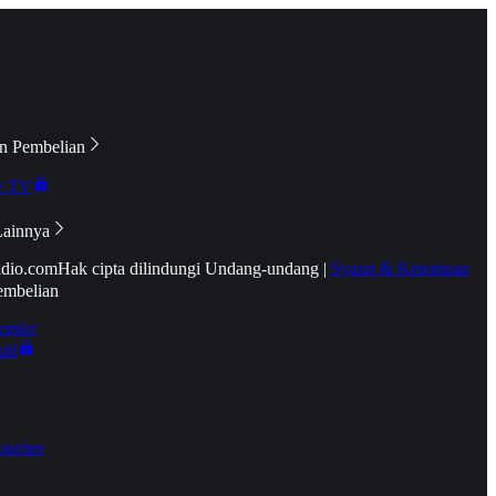
n Pembelian
e TV
Lainnya
idio.com
Hak cipta dilindungi Undang-undang
|
Syarat & Ketentuan
embelian
emier
tif
oucher