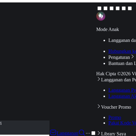
Mode Anak
Langganan da
Hubungkan k
Pengaturan
Bantuan dan 
Hak Cipta ©2026 V
Langganan dan P
Langganan Pr
Langganan Ak
Voucher Promo
Promo
Pakai Kode V
i
Langganan
···
Library Saya