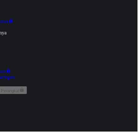
onan
nya
kun
aringan
 Perangkat