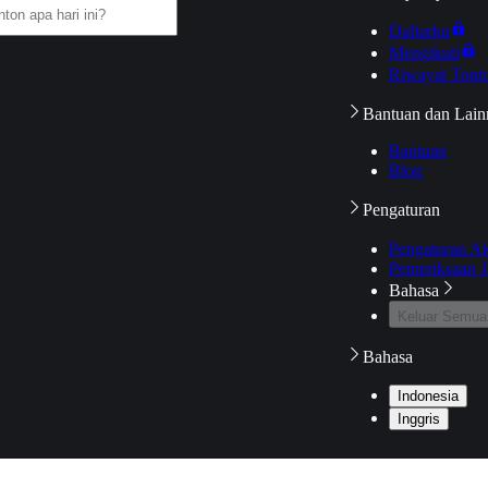
Daftarku
Mengikuti
Riwayat Tont
Bantuan dan Lain
Bantuan
Blog
Pengaturan
Pengaturan A
Pemeriksaan J
Bahasa
Keluar Semua
Bahasa
Indonesia
Inggris