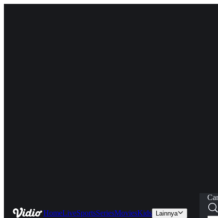
Car
Home
Live
Sports
Series
Movies
Kids
Lainnya