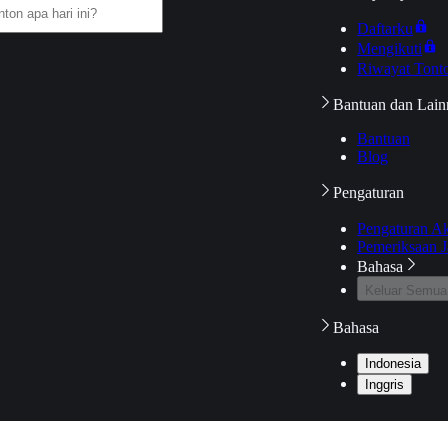
Daftarku
Mengikuti
Riwayat Tont
Bantuan dan Lain
Bantuan
Blog
Pengaturan
Pengaturan A
Pemeriksaan J
Bahasa
Keluar Semua
Bahasa
Indonesia
Inggris