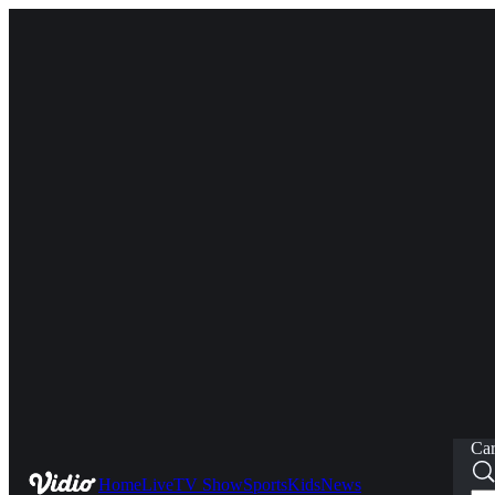
Car
Home
Live
TV Show
Sports
Kids
News