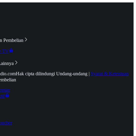
n Pembelian
e TV
Lainnya
idio.com
Hak cipta dilindungi Undang-undang
|
Syarat & Ketentuan
embelian
emier
tif
oucher