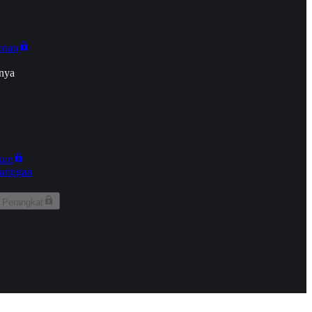
onan
nya
kun
aringan
 Perangkat