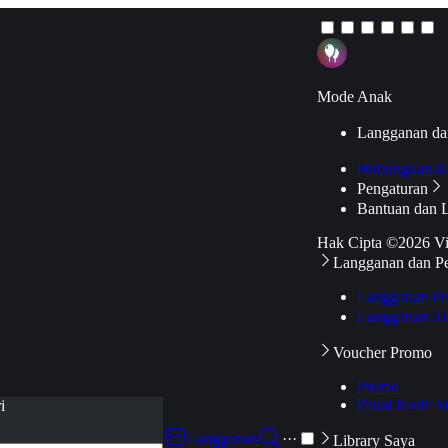
Mode Anak
Langganan da
Hubungkan k
Pengaturan
Bantuan dan 
Hak Cipta ©2026 V
Langganan dan P
Langganan Pr
Langganan Ak
Voucher Promo
Promo
Pakai Kode V
i
Langganan
···
Library Saya