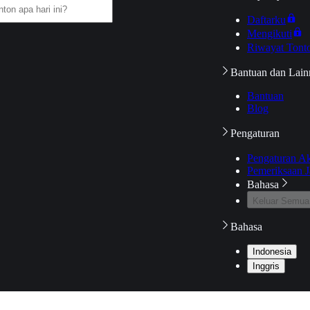
Daftarku
Mengikuti
Riwayat Tont
Bantuan dan Lain
Bantuan
Blog
Pengaturan
Pengaturan A
Pemeriksaan J
Bahasa
Keluar Semua
Bahasa
Indonesia
Inggris