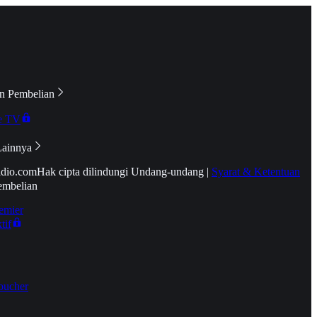
n Pembelian
e TV
Lainnya
idio.com
Hak cipta dilindungi Undang-undang
|
Syarat & Ketentuan
embelian
emier
tif
oucher