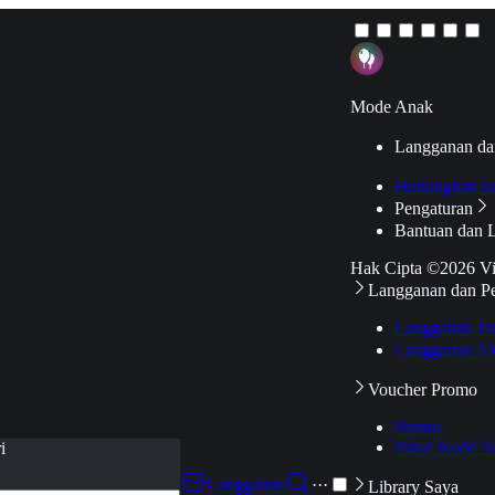
Mode Anak
Langganan da
Hubungkan k
Pengaturan
Bantuan dan 
Hak Cipta ©2026 V
Langganan dan P
Langganan Pr
Langganan Ak
Voucher Promo
Promo
Pakai Kode V
i
Langganan
···
Library Saya