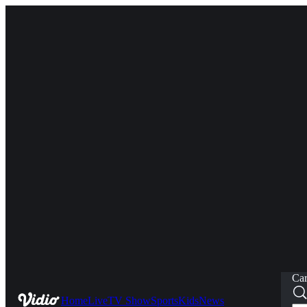
Car
Home
Live
TV Show
Sports
Kids
News