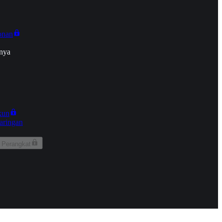
onan
nya
kun
aringan
 Perangkat