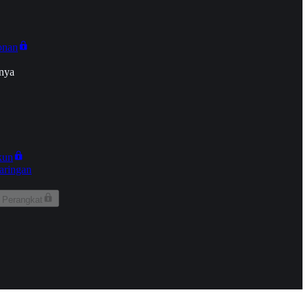
onan
nya
kun
aringan
 Perangkat