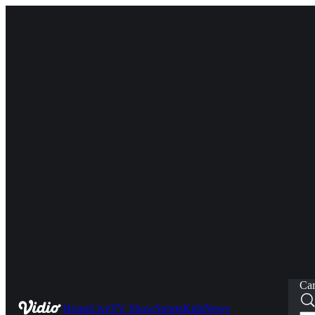
Car
Home
Live
TV Show
Sports
Kids
News