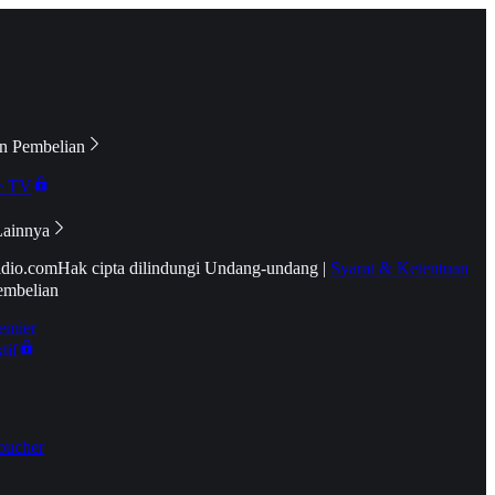
n Pembelian
e TV
Lainnya
idio.com
Hak cipta dilindungi Undang-undang
|
Syarat & Ketentuan
embelian
emier
tif
oucher