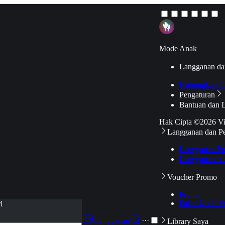
Mode Anak
Langganan da
Hubungkan k
Pengaturan
Bantuan dan 
Hak Cipta ©2026 V
Langganan dan P
Langganan Pr
Langganan Ak
Voucher Promo
Promo
Pakai Kode V
i
Langganan
···
Library Saya