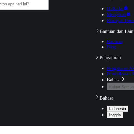
Daftarku
Mengikuti
Riwayat Tont
Bantuan dan Lain
Bantuan
Blog
Pengaturan
Pengaturan A
Pemeriksaan J
Bahasa
Keluar Semua
Bahasa
Indonesia
Inggris